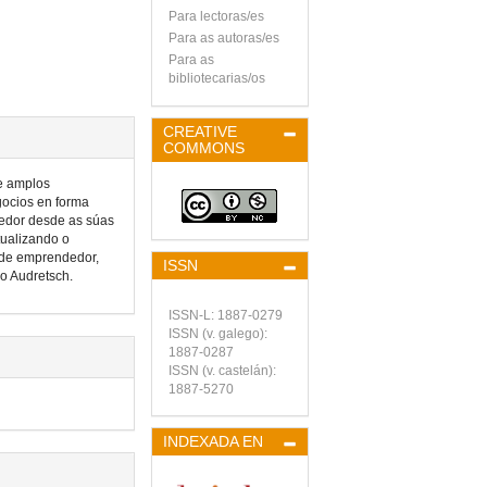
Para lectoras/es
Para as autoras/es
Para as
bibliotecarias/os
CREATIVE
COMMONS
 e amplos
gocios en forma
dedor desde as súas
tualizando o
 de emprendedor,
ISSN
mo Audretsch.
ISSN-L:
1887-0279
ISSN (v. galego):
1887-0287
ISSN (v. castelán):
1887-5270
INDEXADA EN