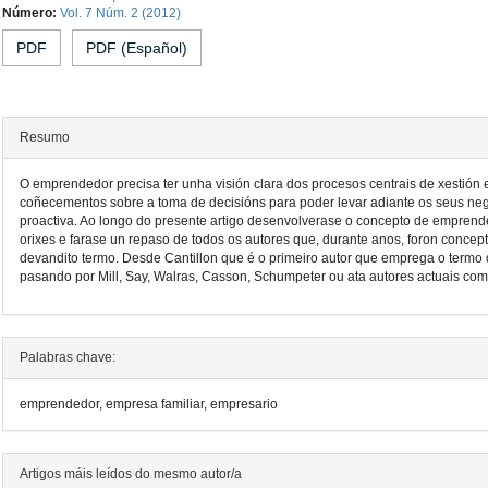
Contido
Número:
Vol. 7 Núm. 2 (2012)
principal
PDF
PDF (Español)
do
artigo
Resumo
O emprendedor precisa ter unha visión clara dos procesos centrais de xestión
coñecementos sobre a toma de decisións para poder levar adiante os seus ne
proactiva. Ao longo do presente artigo desenvolverase o concepto de empren
orixes e farase un repaso de todos os autores que, durante anos, foron concep
devandito termo. Desde Cantillon que é o primeiro autor que emprega o termo
pasando por Mill, Say, Walras, Casson, Schumpeter ou ata autores actuais co
Detalles
Palabras chave:
do
emprendedor, empresa familiar, empresario
artigo
Artigos máis leídos do mesmo autor/a