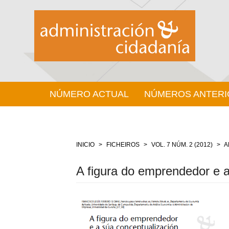
Salto
rápido
ó
contido
da
páxina
Navegación
principal
Contido
NÚMERO ACTUAL
NÚMEROS ANTERI
principal
Barra
lateral
INICIO
FICHEIROS
VOL. 7 NÚM. 2 (2012)
A
A figura do emprendedor e a
Barra
lateral