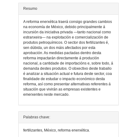
artigo
Resumo
A reforma enerxética traerá consigo grandes cambios
na economía de México, debido principalmente á
incursión da iniciativa privada —tanto nacional como
estranxeira— na explotación e comercialización de
produtos petroquímicos. O sector dos fertilizantes é,
sen dúbida, un dos máis afectados por esta
aprobación. As medidas pactadas dentro desta
reforma impactarán directamente á produción
nacional, a cantidade de importacións e, sobre todo, á
demanda destes produtos. O obxectivo deste traballo
é analizar a situación actual e futura deste sector, coa
finalidade de estudar o impacto económico desta
reforma, así como presentar alternativas referentes á
situación que vivirán as empresas existentes e
emerxentes neste mercado.
Detalles
Palabras chave:
do
fertilizantes, México, reforma enerxética.
artigo