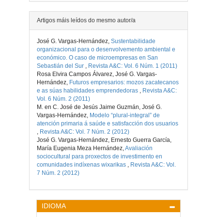
Artigos máis leídos do mesmo autor/a
José G. Vargas-Hernández,
Sustentabilidade
organizacional para o desenvolvemento ambiental e
económico. O caso de microempresas en San
Sebastián del Sur
,
Revista A&C: Vol. 6 Núm. 1 (2011)
Rosa Elvira Campos Álvarez, José G. Vargas-
Hernández,
Futuros empresarios: mozos zacatecanos
e as súas habilidades emprendedoras
,
Revista A&C:
Vol. 6 Núm. 2 (2011)
M. en C. José de Jesús Jaime Guzmán, José G.
Vargas-Hernández,
Modelo “plural-integral” de
atención primaria á saúde e satisfacción dos usuarios
,
Revista A&C: Vol. 7 Núm. 2 (2012)
José G. Vargas-Hernández, Ernesto Guerra García,
María Eugenia Meza Hernández,
Avaliación
sociocultural para proxectos de investimento en
comunidades indíxenas wixarikas
,
Revista A&C: Vol.
7 Núm. 2 (2012)
IDIOMA