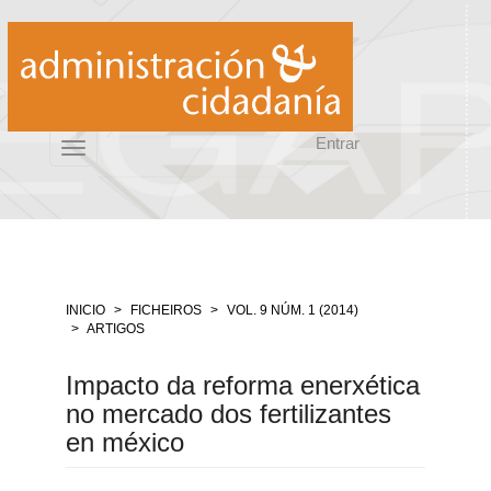
Salto
rápido
ó
contido
da
páxina
Entrar
Navegación
Toggle
principal
navigation
Contido
principal
Barra
lateral
INICIO
FICHEIROS
VOL. 9 NÚM. 1 (2014)
ARTIGOS
Impacto da reforma enerxética
no mercado dos fertilizantes
en méxico