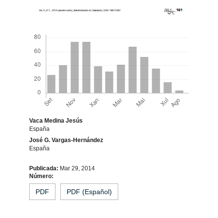
Descargas
Vaca Medina Jesús
España
José G. Vargas-Hernández
España
Contido
Publicada:
Mar 29, 2014
Número:
principal
PDF
PDF (Español)
do