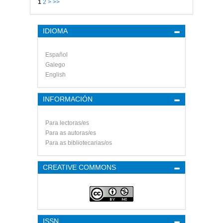
1
2
>
>>
IDIOMA
Español
Galego
English
INFORMACIÓN
Para lectoras/es
Para as autoras/es
Para as bibliotecarias/os
CREATIVE COMMONS
ISSN