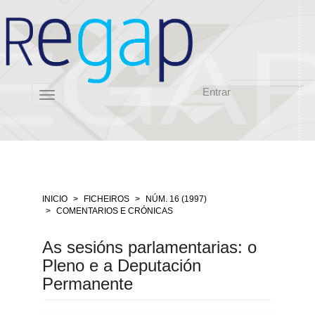
Salto
rápido
ó
contido
da
páxina
Entrar
Navegación
Toggle
principal
navigation
Contido
principal
Barra
lateral
INICIO
FICHEIROS
NÚM. 16 (1997)
COMENTARIOS E CRÓNICAS
As sesións parlamentarias: o
Pleno e a Deputación
Permanente