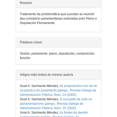
Resumo
Tratamento da problemática que suscitan as reunión
das comisións parlamentarias realizadas polo Pleno e
Deputación Permanente.
Detalles
Palabras chave:
do
Sesión, parlamento, pleno, deputación, composición,
artigo
función
Artigos máis leídos do mesmo autor/a
Xosé A. Sarmiento Méndez,
As proposicións non de lei
na práctica do parlamento galego
,
Revista Galega de
Administración Pública: Núm. 24 (2000)
Xosé A. Sarmiento Méndez,
O concepto de orde no
parlamentarismo galego
,
Revista Galega de
Administración Pública: Núm. 25 (2000)
Xosé A. Sarmiento Méndez,
As fontes do dereito
parlamentario galego
,
Revista Galega de