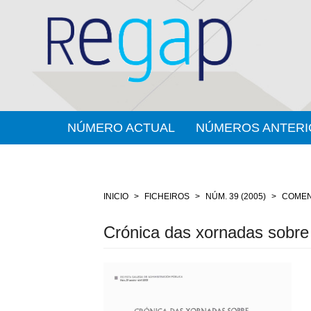
Salto
rápido
ó
contido
da
páxina
Navegación
principal
Contido
NÚMERO ACTUAL
NÚMEROS ANTERI
principal
Barra
lateral
INICIO
FICHEIROS
NÚM. 39 (2005)
COMEN
Crónica das xornadas sobre 
Barra
lateral