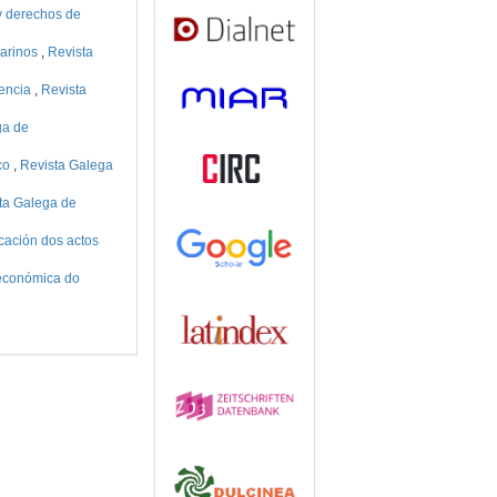
 y derechos de
marinos
,
Revista
iencia
,
Revista
ga de
ico
,
Revista Galega
ta Galega de
icación dos actos
 económica do