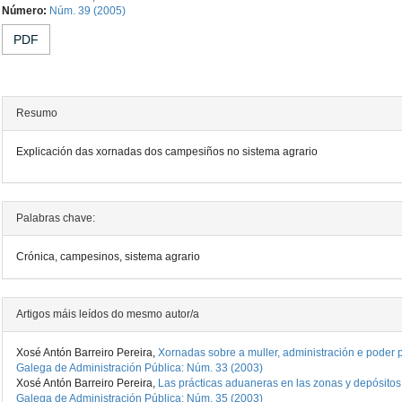
Contido
Número:
Núm. 39 (2005)
principal
PDF
do
artigo
Resumo
Explicación das xornadas dos campesiños no sistema agrario
Detalles
Palabras chave:
do
Crónica, campesinos, sistema agrario
artigo
Artigos máis leídos do mesmo autor/a
Xosé Antón Barreiro Pereira,
Xornadas sobre a muller, administración e poder p
Galega de Administración Pública: Núm. 33 (2003)
Xosé Antón Barreiro Pereira,
Las prácticas aduaneras en las zonas y depósitos
Galega de Administración Pública: Núm. 35 (2003)