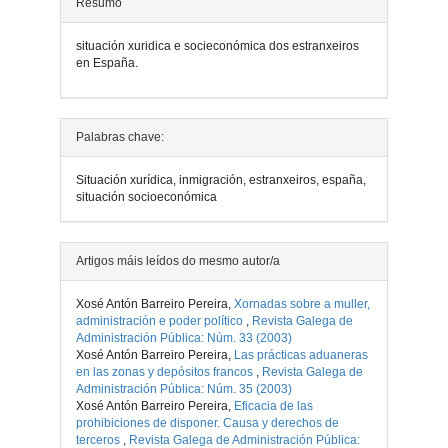
Resumo
situación xuridica e socieconómica dos estranxeiros
en España.
Detalles
Palabras chave:
do
Situación xurídica, inmigración, estranxeiros, españa,
artigo
situación socioeconómica
Artigos máis leídos do mesmo autor/a
Xosé Antón Barreiro Pereira,
Xornadas sobre a muller,
administración e poder político
,
Revista Galega de
Administración Pública: Núm. 33 (2003)
Xosé Antón Barreiro Pereira,
Las prácticas aduaneras
en las zonas y depósitos francos
,
Revista Galega de
Administración Pública: Núm. 35 (2003)
Xosé Antón Barreiro Pereira,
Eficacia de las
prohibiciones de disponer. Causa y derechos de
terceros
,
Revista Galega de Administración Pública: