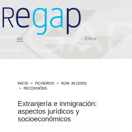
Salto
rápido
ó
contido
da
páxina
Entrar
Navegación
Toggle
principal
navigation
Contido
principal
Barra
lateral
INICIO
FICHEIROS
NÚM. 39 (2005)
RECENSIÓNS
Extranjería e inmigración:
aspectos jurídicos y
socioeconómicos