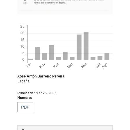
Descargas
Xosé Antón Barreiro Pereira
España
Contido
Publicada:
Mar 25, 2005
Número:
principal
PDF
do
artigo