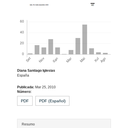
Descargas
Diana Santiago Iglesias
España
Contido
Publicada:
Mar 25, 2010
Número:
principal
PDF
PDF (Español)
do
artigo
Resumo