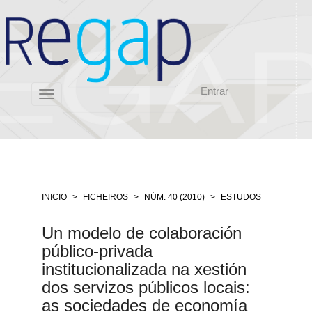
Salto
rápido
ó
contido
da
páxina
Entrar
Navegación
Toggle
principal
navigation
Contido
principal
Barra
lateral
INICIO
FICHEIROS
NÚM. 40 (2010)
ESTUDOS
Un modelo de colaboración
público-privada
institucionalizada na xestión
dos servizos públicos locais:
as sociedades de economía