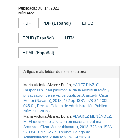
Contido
Publicada:
Xul 14, 2021
Número:
principal
PDF
PDF (Español)
EPUB
do
EPUB (Español)
HTML
artigo
HTML (Español)
Detalles
Artigos máis leídos do mesmo autor/a
do
María Victoria Álvarez Buján,
YÁÑEZ DÍAZ, C.:
artigo
Responsabilidad patrimonial de la Administración y
privatización de servicios públicos, Aranzadi, Cizur
Menor (Navarra), 2018, 432 pp. ISBN 978-84-1309-
045-0.
,
Revista Galega de Administración Pública:
Núm. 58 (2019)
María Victoria Álvarez Buján,
ÁLVAREZ MENÉNDEZ,
E.: El recurso de casación en materia tributaria,
Aranzadi, Cizur Menor (Navarra), 2018, 723 pp. ISBN
978-84-9197-526-7
,
Revista Galega de
Administración Pública: Núm. 59 (2020)