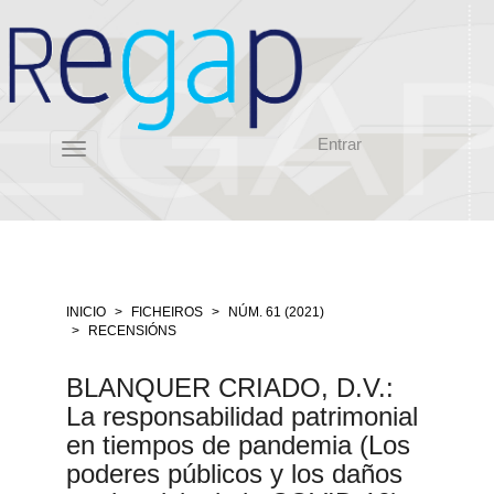
Salto
rápido
ó
contido
da
páxina
Entrar
Navegación
Toggle
principal
navigation
Contido
principal
Barra
lateral
INICIO
FICHEIROS
NÚM. 61 (2021)
RECENSIÓNS
BLANQUER CRIADO, D.V.:
La responsabilidad patrimonial
en tiempos de pandemia (Los
poderes públicos y los daños