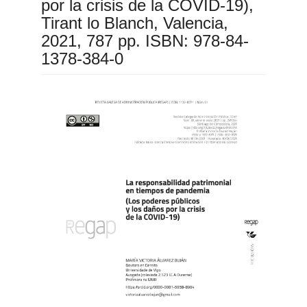
por la crisis de la COVID-19),
Tirant lo Blanch, Valencia,
2021, 787 pp. ISBN: 978-84-
1378-384-0
Barra
lateral
do
artigo