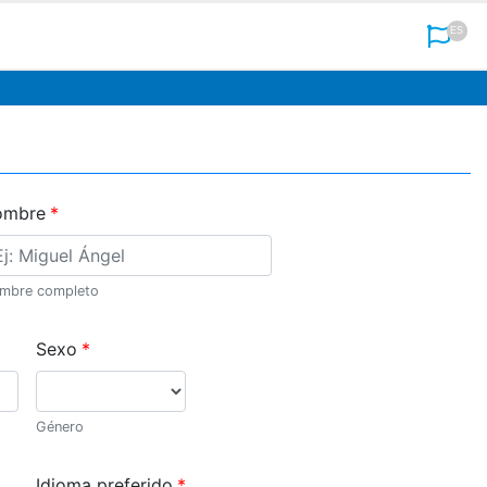
ES
ombre
mbre completo
Sexo
Género
Idioma preferido