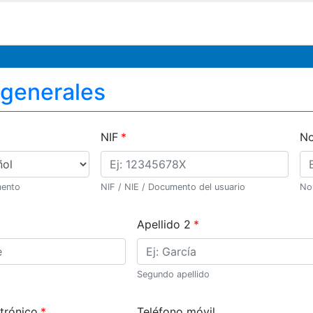
 generales
NIF
N
mento
NIF / NIE / Documento del usuario
No
Apellido 2
o
Segundo apellido
trónico
Teléfono móvil