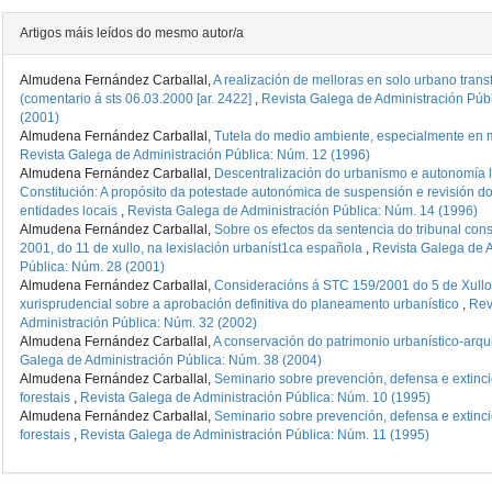
Artigos máis leídos do mesmo autor/a
Almudena Fernández Carballal,
A realización de melloras en solo urbano tran
(comentario á sts 06.03.2000 [ar. 2422]
,
Revista Galega de Administración Púb
(2001)
Almudena Fernández Carballal,
Tutela do medio ambiente, especialmente en 
Revista Galega de Administración Pública: Núm. 12 (1996)
Almudena Fernández Carballal,
Descentralización do urbanismo e autonomía lo
Constitución: A propósito da potestade autonómica de suspensión e revisión d
entidades locais
,
Revista Galega de Administración Pública: Núm. 14 (1996)
Almudena Fernández Carballal,
Sobre os efectos da sentencia do tribunal cons
2001, do 11 de xullo, na lexislación urbaníst1ca española
,
Revista Galega de A
Pública: Núm. 28 (2001)
Almudena Fernández Carballal,
Consideracións á STC 159/2001 do 5 de Xullo:
xurisprudencial sobre a aprobación definitiva do planeamento urbanístico
,
Rev
Administración Pública: Núm. 32 (2002)
Almudena Fernández Carballal,
A conservación do patrimonio urbanístico-arqu
Galega de Administración Pública: Núm. 38 (2004)
Almudena Fernández Carballal,
Seminario sobre prevención, defensa e extinc
forestais
,
Revista Galega de Administración Pública: Núm. 10 (1995)
Almudena Fernández Carballal,
Seminario sobre prevención, defensa e extinc
forestais
,
Revista Galega de Administración Pública: Núm. 11 (1995)