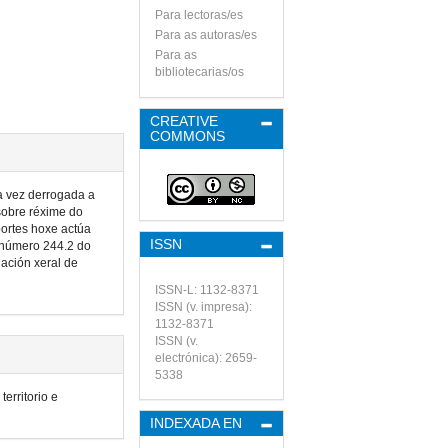
Para lectoras/es
Para as autoras/es
Para as
bibliotecarias/os
CREATIVE
COMMONS
a vez derrogada a
sobre réxime do
portes hoxe actúa
ISSN
 -número 244.2 do
ación xeral de
ISSN-L: 1132-8371
ISSN (v. impresa):
1132-8371
ISSN (v.
electrónica): 2659-
5338
erritorio e
INDEXADA EN