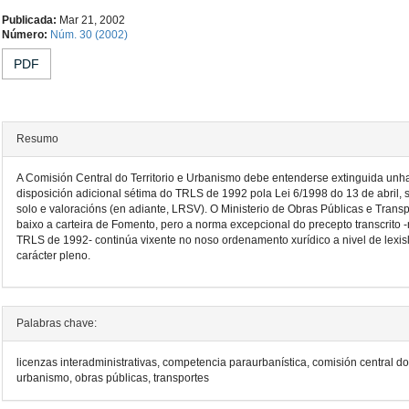
Contido
Publicada:
Mar 21, 2002
Número:
Núm. 30 (2002)
principal
PDF
do
artigo
Resumo
A Comisión Central do Territorio e Urbanismo debe entenderse extinguida unh
disposición adicional sétima do TRLS de 1992 pola Lei 6/1998 do 13 de abril, 
solo e valoracións (en adiante, LRSV). O Ministerio de Obras Públicas e Trans
baixo a carteira de Fomento, pero a norma excepcional do precepto transcrito
TRLS de 1992- continúa vixente no noso ordenamento xurídico a nivel de lexisl
carácter pleno.
Detalles
Palabras chave:
do
licenzas interadministrativas, competencia paraurbanística, comisión central do t
artigo
urbanismo, obras públicas, transportes