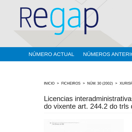
Salto
rápido
ó
contido
da
páxina
Navegación
principal
Contido
NÚMERO ACTUAL
NÚMEROS ANTERI
principal
Barra
lateral
INICIO
FICHEIROS
NÚM. 30 (2002)
XURIS
Licencias interadministrati
do vixente art. 244.2 do trls
Barra