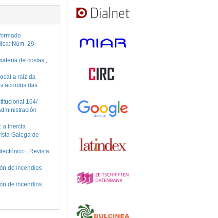
sformado
lica: Núm. 29
materia de costas
,
cal a raíz da
os acordos das
titucional 164/
dministración
 a inercia
ista Galega de
itectónico
,
Revista
ión de incendios
ión de incendios