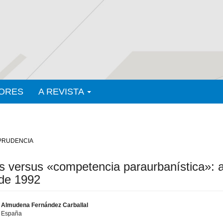
ORES
A REVISTA
PRUDENCIA
vas versus «competencia paraurbanística»: 
 de 1992
Almudena Fernández Carballal
España