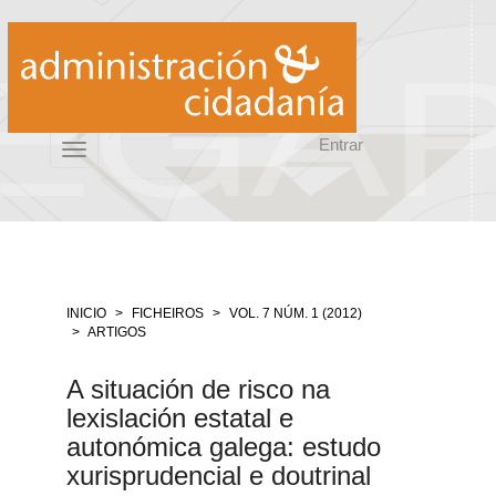
Salto
rápido
ó
contido
da
páxina
Entrar
Navegación
Toggle
principal
navigation
Contido
principal
Barra
lateral
INICIO
FICHEIROS
VOL. 7 NÚM. 1 (2012)
ARTIGOS
A situación de risco na
lexislación estatal e
autonómica galega: estudo
xurisprudencial e doutrinal