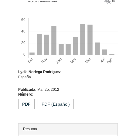
Descargas
Lydia Noriega Rodríguez
España
Contido
Publicada:
Mar 25, 2012
Número:
principal
PDF
PDF (Español)
do
artigo
Resumo