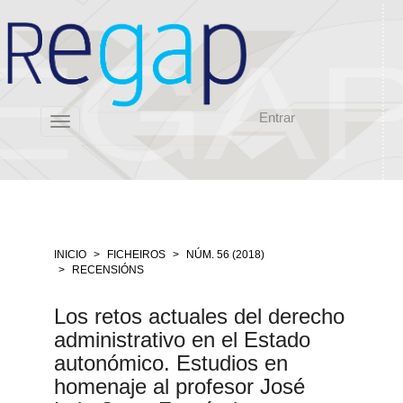
Salto
rápido
ó
contido
da
páxina
Entrar
Navegación
Toggle
principal
navigation
Contido
principal
Barra
lateral
INICIO
FICHEIROS
NÚM. 56 (2018)
RECENSIÓNS
Los retos actuales del derecho
administrativo en el Estado
autonómico. Estudios en
homenaje al profesor José