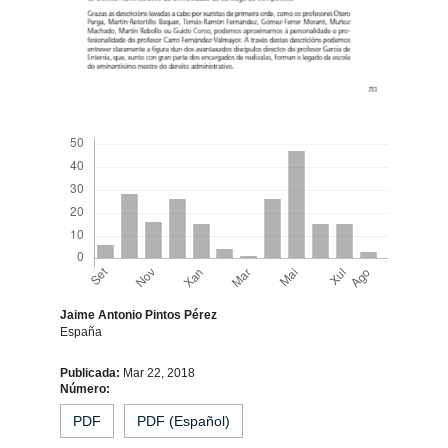
Descargas
Jaime Antonio Pintos Pérez
España
Contido
Publicada:
Mar 22, 2018
Número:
principal
PDF
PDF (Español)
do