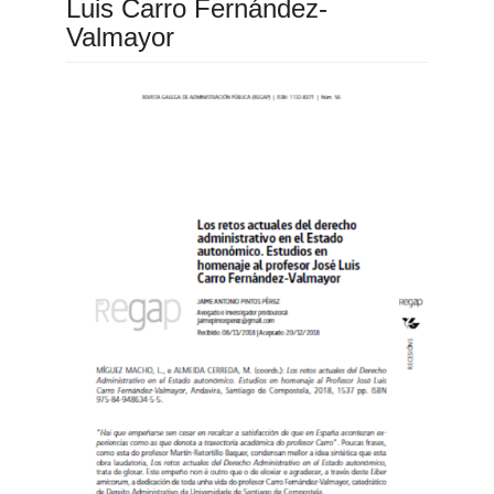
Luis Carro Fernández-
Valmayor
Barra
lateral
do
artigo