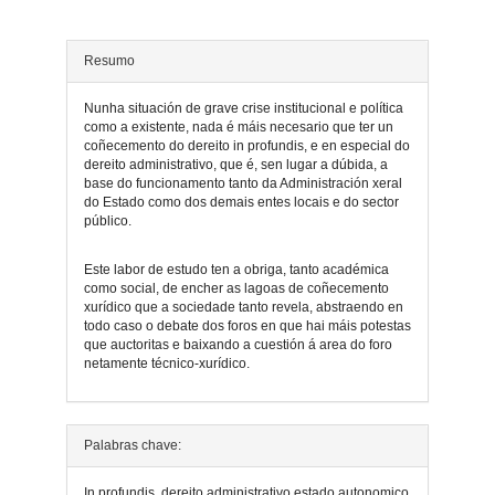
artigo
Resumo
Nunha situación de grave crise institucional e política
como a existente, nada é máis necesario que ter un
coñecemento do dereito in profundis, e en especial do
dereito administrativo, que é, sen lugar a dúbida, a
base do funcionamento tanto da Administración xeral
do Estado como dos demais entes locais e do sector
público.
Este labor de estudo ten a obriga, tanto académica
como social, de encher as lagoas de coñecemento
xurídico que a sociedade tanto revela, abstraendo en
todo caso o debate dos foros en que hai máis potestas
que auctoritas e baixando a cuestión á area do foro
netamente técnico-xurídico.
Detalles
Palabras chave:
do
In profundis, dereito administrativo,estado autonomico