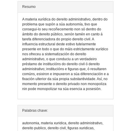
Resumo
A materia xurídica do dereito administrativo, dentro do
problema que supón a súa autonomía, tivo que
consegui-lo seu recoñecemento non só dentro do
ámbito do dereito público, senón tamén en canto á
tarefa diferenciadora do propio dereito civil. A
influencia estructural deste estivo tutelarmente
presente en todo o que do máis estrictamente xurídico
nos ofreceu a sistematización do dereito
administrativo, o que conduciu a un verdadeiro
préstamo de institucións do dereito civil ó dereito
administrativo; institucións e figuras que, ó resultaren
comúns, esixiron e impuxeron a súa diferenciación e a
fixación ulterior da súa propia substantividade. Así, no
momento presente o dereito privado non monopoliza
nin pode monopolizar na súa esencia a posesión.
Detalles
Palabras chave:
do
autonomia, materia xuridica, dereito administrativo,
artigo
dereito publico, dereito civil, figuras xuridicas,