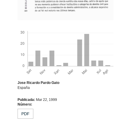
Descargas
Jose Ricardo Pardo Gato
España
Contido
Publicada:
Mar 22, 1999
Número:
principal
PDF
do
artigo