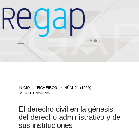
Salto
rápido
ó
contido
da
páxina
Entrar
Navegación
Toggle
principal
navigation
Contido
principal
Barra
lateral
INICIO
FICHEIROS
NÚM. 21 (1999)
RECENSIÓNS
El derecho civil en la génesis
del derecho administrativo y de
sus instituciones