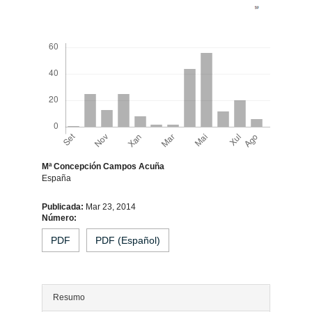
Descargas
Mª Concepción Campos Acuña
España
Contido
Publicada:
Mar 23, 2014
Número:
principal
PDF
PDF (Español)
do
artigo
Resumo