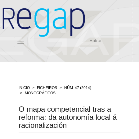
Salto
rápido
ó
contido
da
páxina
Entrar
Navegación
Toggle
principal
navigation
Contido
principal
Barra
lateral
INICIO
FICHEIROS
NÚM. 47 (2014)
MONOGRÁFICOS
O mapa competencial tras a
reforma: da autonomía local á
racionalización