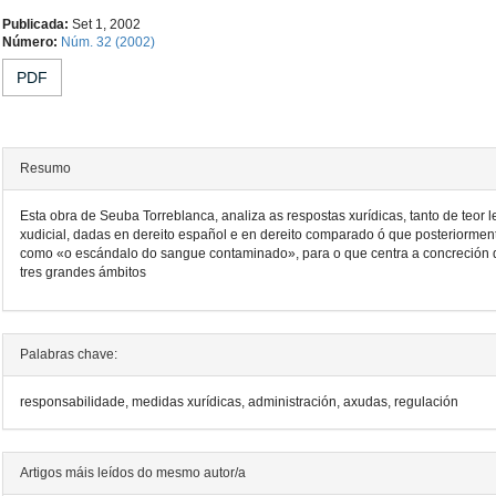
Contido
Publicada:
Set 1, 2002
Número:
Núm. 32 (2002)
principal
PDF
do
artigo
Resumo
Esta obra de Seuba Torreblanca, analiza as respostas xurídicas, tanto de teor l
xudicial, dadas en dereito español e en dereito comparado ó que posteriormen
como «o escándalo do sangue contaminado», para o que centra a concreción 
tres grandes ámbitos
Detalles
Palabras chave:
do
responsabilidade, medidas xurídicas, administración, axudas, regulación
artigo
Artigos máis leídos do mesmo autor/a