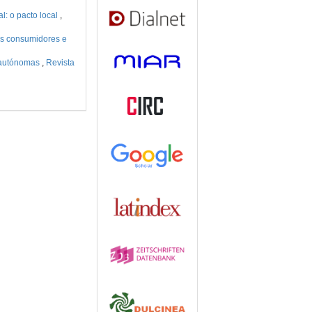
l: o pacto local
,
os consumidores e
 autónomas
,
Revista