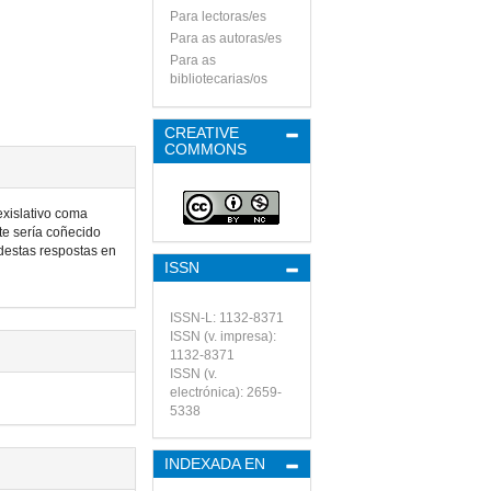
Para lectoras/es
Para as autoras/es
Para as
bibliotecarias/os
CREATIVE
COMMONS
exislativo coma
te sería coñecido
destas respostas en
ISSN
ISSN-L: 1132-8371
ISSN (v. impresa):
1132-8371
ISSN (v.
electrónica): 2659-
5338
INDEXADA EN