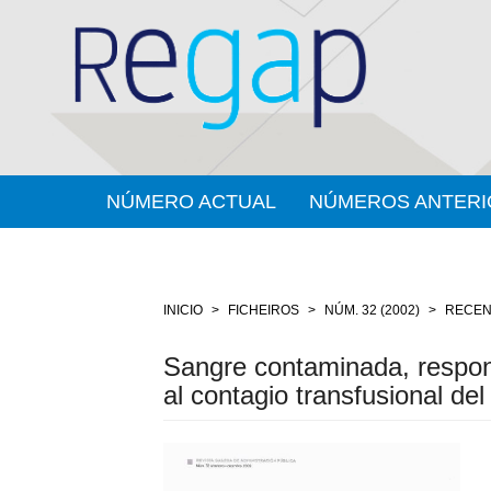
Salto
rápido
ó
contido
da
páxina
Navegación
principal
Contido
NÚMERO ACTUAL
NÚMEROS ANTERI
principal
Barra
lateral
INICIO
FICHEIROS
NÚM. 32 (2002)
RECEN
Sangre contaminada, respons
al contagio transfusional del 
Barra