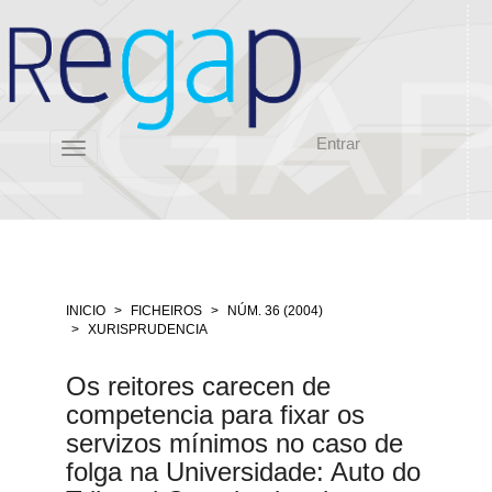
Salto
rápido
ó
contido
da
páxina
Entrar
Navegación
Toggle
principal
navigation
Contido
principal
Barra
lateral
INICIO
FICHEIROS
NÚM. 36 (2004)
XURISPRUDENCIA
Os reitores carecen de
competencia para fixar os
servizos mínimos no caso de
folga na Universidade: Auto do