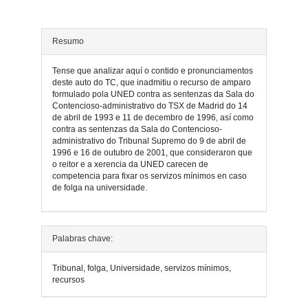
do
artigo
Resumo
Tense que analizar aquí o contido e pronunciamentos
deste auto do TC, que inadmitiu o recurso de amparo
formulado pola UNED contra as sentenzas da Sala do
Contencioso-administrativo do TSX de Madrid do 14
de abril de 1993 e 11 de decembro de 1996, así como
contra as sentenzas da Sala do Contencioso-
administrativo do Tribunal Supremo do 9 de abril de
1996 e 16 de outubro de 2001, que consideraron que
o reitor e a xerencia da UNED carecen de
competencia para fixar os servizos mínimos en caso
de folga na universidade.
Detalles
Palabras chave:
do
Tribunal, folga, Universidade, servizos mínimos,
artigo
recursos