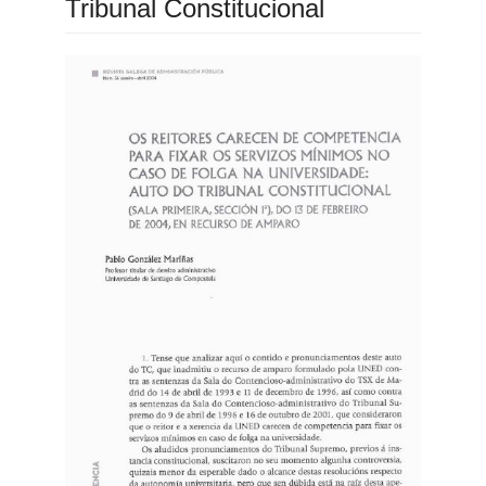
Tribunal Constitucional
Barra
lateral
do
artigo