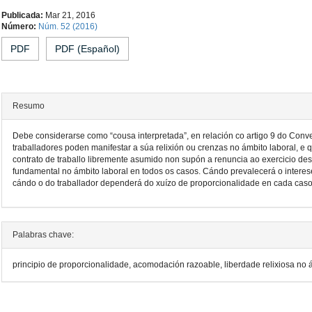
Contido
Publicada:
Mar 21, 2016
Número:
Núm. 52 (2016)
principal
PDF
PDF (Español)
do
artigo
Resumo
Debe considerarse como “cousa interpretada”, en relación co artigo 9 do Conv
traballadores poden manifestar a súa relixión ou crenzas no ámbito laboral, e 
contrato de traballo libremente asumido non supón a renuncia ao exercicio des
fundamental no ámbito laboral en todos os casos. Cándo prevalecerá o intere
cándo o do traballador dependerá do xuízo de proporcionalidade en cada cas
Detalles
Palabras chave:
do
principio de proporcionalidade, acomodación razoable, liberdade relixiosa no á
artigo