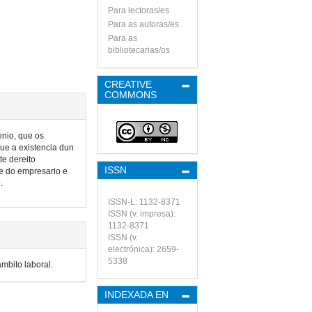
Para lectoras/es
Para as autoras/es
Para as
bibliotecarias/os
CREATIVE
COMMONS
enio, que os
que a existencia dun
te dereito
ISSN
se do empresario e
o.
ISSN-L: 1132-8371
ISSN (v. impresa):
1132-8371
ISSN (v.
electrónica): 2659-
5338
mbito laboral.
INDEXADA EN