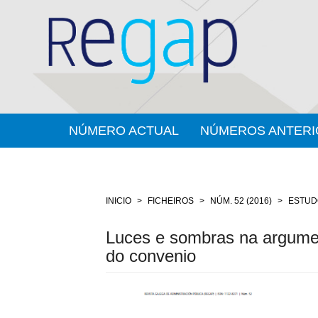
Salto
rápido
ó
contido
da
páxina
Navegación
principal
Contido
NÚMERO ACTUAL
NÚMEROS ANTERI
principal
Barra
lateral
INICIO
FICHEIROS
NÚM. 52 (2016)
ESTUD
Luces e sombras na argumen
do convenio
Barra