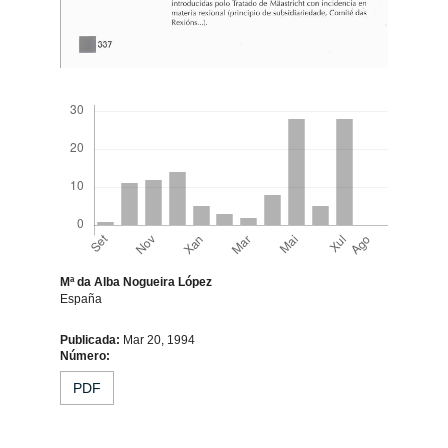
Descargas
Mª da Alba Nogueira López
España
Contido
Publicada:
Mar 20, 1994
Número:
principal
PDF
do
artigo