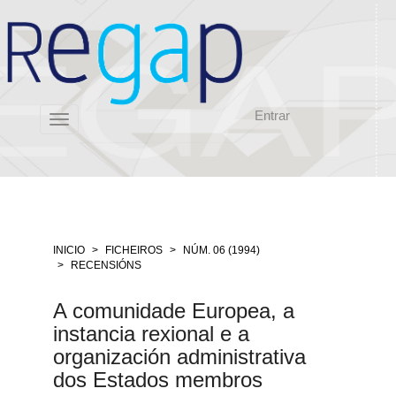
Salto
rápido
ó
contido
da
páxina
Entrar
Navegación
Toggle
principal
navigation
Contido
principal
Barra
lateral
INICIO
FICHEIROS
NÚM. 06 (1994)
RECENSIÓNS
A comunidade Europea, a
instancia rexional e a
organización administrativa
dos Estados membros