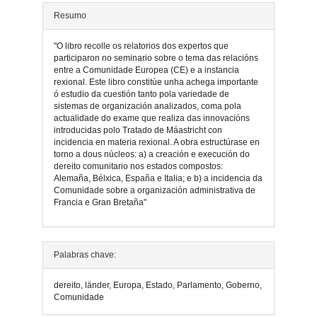
Resumo
"O libro recolle os relatorios dos expertos que
participaron no seminario sobre o tema das relacións
entre a Comunidade Europea (CE) e a instancia
rexional. Este libro constitúe unha achega importante
ó estudio da cuestión tanto pola variedade de
sistemas de organización analizados, coma pola
actualidade do exame que realiza das innovacións
introducidas polo Tratado de Máastricht con
incidencia en materia rexional. A obra estructúrase en
torno a dous núcleos: a) a creación e execución do
dereito comunitario nos estados compostos:
Alemaña, Bélxica, España e Italia; e b) a incidencia da
Comunidade sobre a organización administrativa de
Francia e Gran Bretaña"
Detalles
Palabras chave:
do
dereito, länder, Europa, Estado, Parlamento, Goberno,
artigo
Comunidade