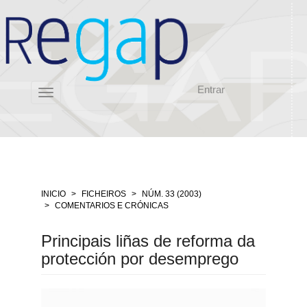
Salto
rápido
ó
contido
da
páxina
Entrar
Navegación
Toggle
principal
navigation
Contido
principal
Barra
lateral
INICIO
FICHEIROS
NÚM. 33 (2003)
COMENTARIOS E CRÓNICAS
Principais liñas de reforma da
protección por desemprego
Barra