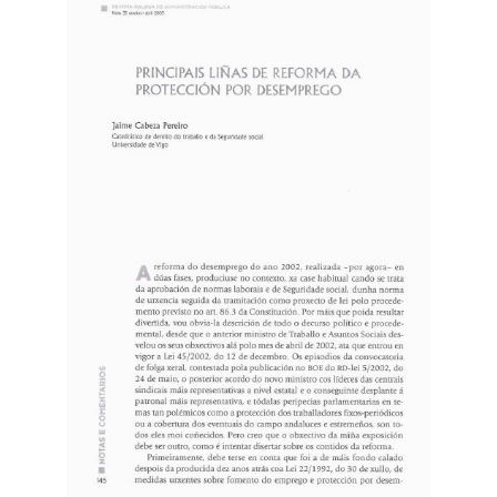
lateral
do
artigo