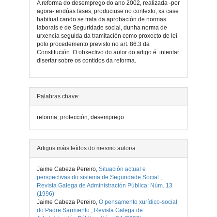
A reforma do desemprego do ano 2002, realizada -por
agora- endúas fases, produciuse no contexto, xa case
habitual cando se trata da aprobación de normas
laborais e de Seguridade social, dunha norma de
urxencia seguida da tramitación como proxecto de lei
polo procedemento previsto no art. 86.3 da
Constitución. O obxectivo do autor do artigo é intentar
disertar sobre os contidos da reforma.
Detalles
Palabras chave:
do
reforma, protección, desemprego
artigo
Artigos máis leídos do mesmo autor/a
Jaime Cabeza Pereiro,
Situación actual e
perspectivas do sistema de Seguridade Social
,
Revista Galega de Administración Pública: Núm. 13
(1996)
Jaime Cabeza Pereiro,
O pensamento xurídico-social
do Padre Sarmiento
,
Revista Galega de