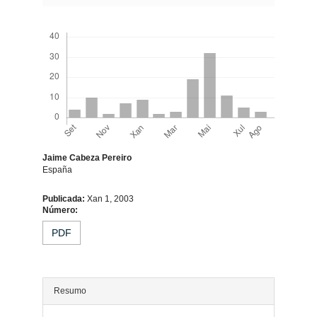
Descargas
Jaime Cabeza Pereiro
España
Contido
Publicada:
Xan 1, 2003
Número:
principal
PDF
do
artigo
Resumo