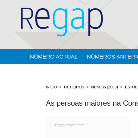
Salto
rápido
ó
contido
da
páxina
Navegación
principal
Contido
NÚMERO ACTUAL
NÚMEROS ANTERI
principal
Barra
lateral
INICIO
FICHEIROS
NÚM. 35 (2003)
ESTUD
As persoas maiores na Cons
Barra
lateral