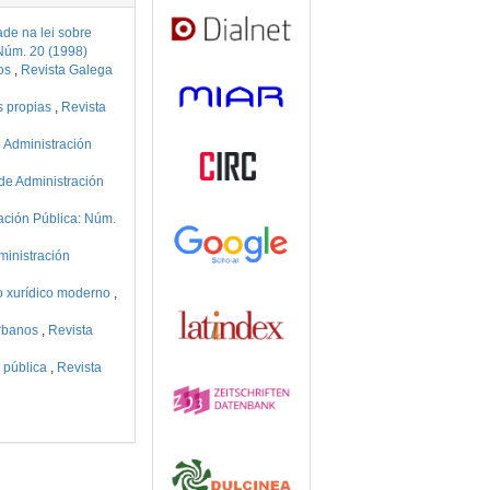
de na lei sobre
Núm. 20 (1998)
cos
,
Revista Galega
s propias
,
Revista
 Administración
de Administración
ación Pública: Núm.
ministración
co xurídico moderno
,
urbanos
,
Revista
n pública
,
Revista