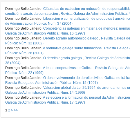
Domingo Bello Janeiro,
Cláusulas de exclusión ou reducción de responsabilida
condicións xerais da contratación
,
Revista Galega de Administración Pública: 
Domingo Bello Janeiro,
Liberación e comercialización de productos transxéni
de Administración Pública: Núm. 37 (2004)
Domingo Bello Janeiro,
Competencias galegas en materia de menores: norma
Galega de Administración Pública: Núm. 16 (1997)
Domingo Bello Janeiro,
Dereito agrario autonómico galego
,
Revista Galega de
Pública: Núm. 32 (2002)
Domingo Bello Janeiro,
A normativa galega sobre fundacións
,
Revista Galega 
Pública: Núm. 28 (2001)
Domingo Bello Janeiro,
O dereito agrario galego
,
Revista Galega de Administr
38 (2004)
Domingo Bello Janeiro,
A lei de cooperativas de Galicia
,
Revista Galega de Ad
Pública: Núm. 22 (1999)
Domingo Bello Janeiro,
O desenvolvemento do dereito civil de Galicia no tráfi
Revista Galega de Administración Pública: Núm. 15 (1997)
Domingo Bello Janeiro,
Valoración global da Lei 29/1994, de arrendamentos 
Galega de Administración Pública: Núm. 14 (1996)
Domingo Bello Janeiro,
A selección e a formación do persoal da Administració
Galega de Administración Pública: Núm. 17 (1997)
1
2
>
>>