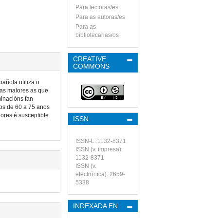
Para lectoras/es
Para as autoras/es
Para as
bibliotecarias/os
CREATIVE
COMMONS
añola utiliza o
oas maiores as que
inacións fan
os de 60 a 75 anos
ores é susceptible
ISSN
ISSN-L: 1132-8371
ISSN (v. impresa):
1132-8371
ISSN (v.
electrónica): 2659-
5338
INDEXADA EN