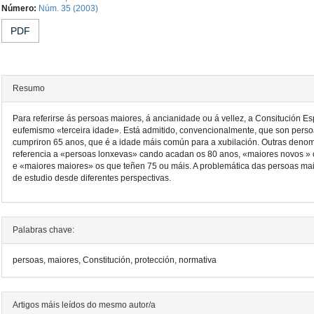
Contido
Número:
Núm. 35 (2003)
principal
PDF
do
artigo
Resumo
Para referirse ás persoas maiores, á ancianidade ou á vellez, a Consitución Esp
eufemismo «terceira idade». Está admitido, convencionalmente, que son pers
cumpriron 65 anos, que é a idade máis común para a xubilación. Outras denom
referencia a «persoas lonxevas» cando acadan os 80 anos, «maiores novos » 
e «maiores maiores» os que teñen 75 ou máis. A problemática das persoas mai
de estudio desde diferentes perspectivas.
Detalles
Palabras chave:
do
persoas, maiores, Constitución, protección, normativa
artigo
Artigos máis leídos do mesmo autor/a