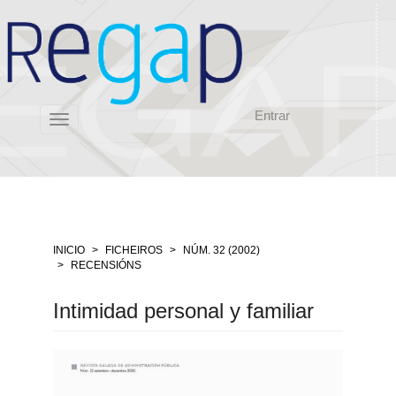
Salto
rápido
ó
contido
da
páxina
Entrar
Navegación
Toggle
principal
navigation
Contido
principal
Barra
lateral
INICIO
FICHEIROS
NÚM. 32 (2002)
RECENSIÓNS
Intimidad personal y familiar
Barra
lateral