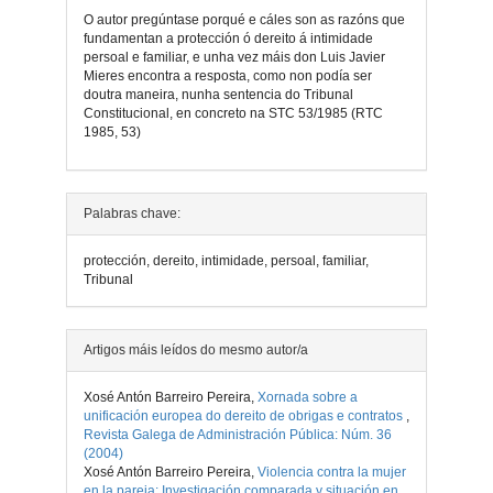
O autor pregúntase porqué e cáles son as razóns que
fundamentan a protección ó dereito á intimidade
persoal e familiar, e unha vez máis don Luis Javier
Mieres encontra a resposta, como non podía ser
doutra maneira, nunha sentencia do Tribunal
Constitucional, en concreto na STC 53/1985 (RTC
1985, 53)
Detalles
Palabras chave:
do
protección, dereito, intimidade, persoal, familiar,
artigo
Tribunal
Artigos máis leídos do mesmo autor/a
Xosé Antón Barreiro Pereira,
Xornada sobre a
unificación europea do dereito de obrigas e contratos
,
Revista Galega de Administración Pública: Núm. 36
(2004)
Xosé Antón Barreiro Pereira,
Violencia contra la mujer
en la pareja: Investigación comparada y situación en