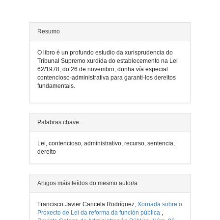
do
artigo
Resumo
O libro é un profundo estudio da xurisprudencia do
Tribunal Supremo xurdida do establecemento na Lei
62/1978, do 26 de novembro, dunha vía especial
contencioso-administrativa para garanti-los dereitos
fundamentais.
Detalles
Palabras chave:
do
Lei, contencioso, administrativo, recurso, sentencia,
artigo
dereito
Artigos máis leídos do mesmo autor/a
Francisco Javier Cancela Rodríguez,
Xornada sobre o
Proxecto de Lei da reforma da función pública
,