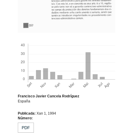
Descargas
Francisco Javier Cancela Rodríguez
España
Contido
Publicada:
Xan 1, 1994
Número:
principal
PDF