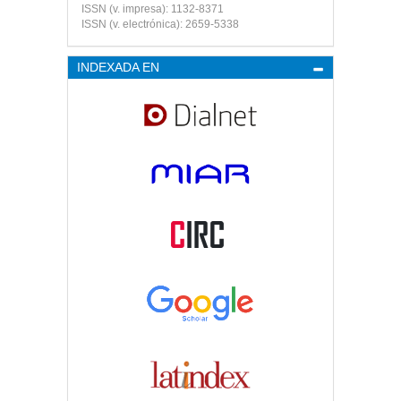
ISSN (v. impresa): 1132-8371
ISSN (v. electrónica): 2659-5338
INDEXADA EN