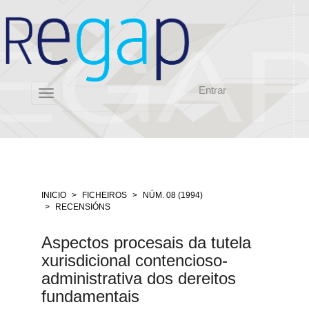
Salto
rápido
ó
contido
da
páxina
Entrar
Navegación
Toggle
principal
navigation
Contido
principal
Barra
lateral
INICIO
FICHEIROS
NÚM. 08 (1994)
RECENSIÓNS
Aspectos procesais da tutela
xurisdicional contencioso-
administrativa dos dereitos
fundamentais