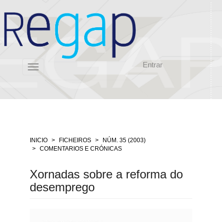
Salto
rápido
ó
contido
da
páxina
Entrar
Navegación
Toggle
principal
navigation
Contido
principal
Barra
lateral
INICIO
FICHEIROS
NÚM. 35 (2003)
COMENTARIOS E CRÓNICAS
Xornadas sobre a reforma do
desemprego
Barra