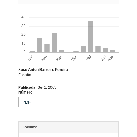
Descargas
Xosé Antón Barreiro Pereira
España
Contido
Publicada:
Set 1, 2003
Número:
principal
PDF
do
artigo
Resumo