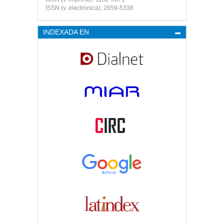
ISSN (v. electrónica): 2659-5338
INDEXADA EN