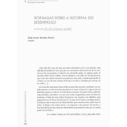
lateral
do
artigo