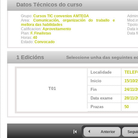
Datos Técnicos do curso
Grupo:
Cursos TIC convenios AMTEGA
Admini
Area:
Comunicación, organización do traballo e
Mod.im
mellora das habilidades
Tipolo
Calificacion:
Aproveitamento
Data i
Plan:
F. Finalistas
Data f
Horas:
40
Estado:
Convocado
1 Edicións
Seleccione unha das seguintes e
Localidade
TELEF
Inicio
15/10/
T01
Fin
24/11/
Data exame
28/11/2
Prazas
50
Anterior
Segui