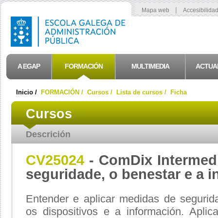
|
Mapa web
Accesibilida
A EGAP
FORMACIÓN
MULTIMEDIA
ACTUA
Inicio /
FORMACIÓN /
Cursos /
Lista de cursos /
Ficha
Cursos
Descrición
CV25024
- ComDix Intermed
seguridade, o benestar e a in
Entender e aplicar medidas de segurida
os dispositivos e a información. Apli