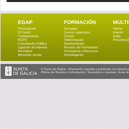
EGAP
FORMACIÓN
MULTI
Presentación
Xornadas
Videos
O Centro
Cursos superiores
Imaxes
Transparencia
Cursos
Audio
RGPD
Teleformación
Presentaci
Contratación Pública
Autoformación
Ligazóns de Interese
Rexistro de Formadores
Normativa
Formularios e Recursos
Memorias anuais
Homologación
© Xunta de Galicia. Información mantida e publicada na internet p
Oficina de Rexistro e Información
|
Suxestións e queixas
|
Aviso le