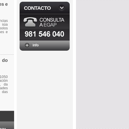
es e
CONTACTO
ncias
a súa
polos
ses e
info
n do
 1050
ación
s, da
dades
) das