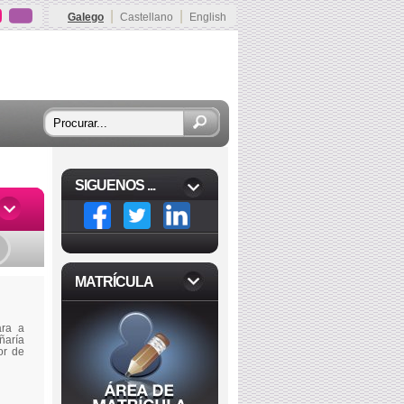
|
|
Galego
Castellano
English
SIGUENOS ...
MATRÍCULA
ara a
ñaría
or de