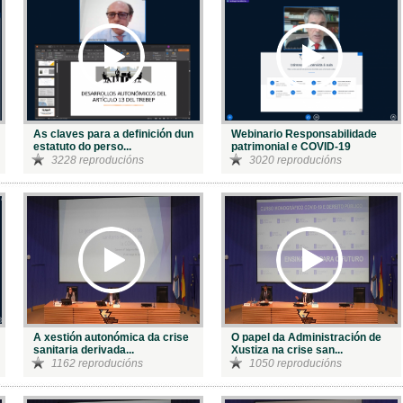
As claves para a definición dun
Webinario Responsabilidade
estatuto do perso...
patrimonial e COVID-19
3228 reproducións
3020 reproducións
A xestión autonómica da crise
O papel da Administración de
sanitaria derivada...
Xustiza na crise san...
1162 reproducións
1050 reproducións