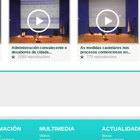
Administración convalecente e
As medidas cautelares nos
desabores da cidada...
procesos contenciosos en...
1069 reproducións
775 reproducións
MACIÓN
MULTIMEDIA
ACTUALIDAD
s
Videos
Novas
uperiores
Imaxes
Convocatorias