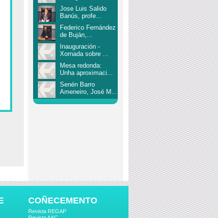
Jose Luis Salido
Banús, profe...
Federico Fernández
de Buján,...
Inauguración -
Xornada sobre ...
Mesa redonda:
Unha aproximaci...
Senén Barro
Ameneiro, José M...
E
COÑECEMENTO
Revista REGAP
Revista A&C