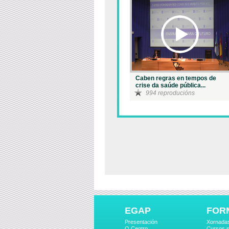
Caben regras en tempos de
crise da saúde pública...
994 reproducións
EGAP
FOR
Presentación
Xornada
O Centro
Cursos s