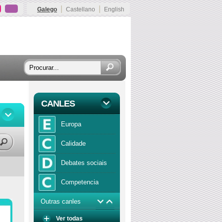
|
|
Galego
Castellano
English
CANLES
Europa
Calidade
Debates sociais
Competencia
Outras canles
Economía
Ver todas
Función publica