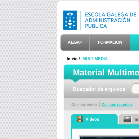
A EGAP
FORMACIÓN
/
Inicio
MULTIMEDIA
Material Multim
Buscador de arquivos
|
Os máis vistos
Os máis recentes
Videos
Im