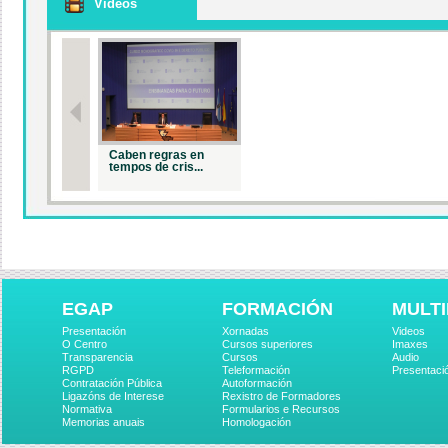
Videos
Caben regras en
tempos de cris...
EGAP
FORMACIÓN
MULTI
Presentación
Xornadas
Videos
O Centro
Cursos superiores
Imaxes
Transparencia
Cursos
Audio
RGPD
Teleformación
Presentaci
Contratación Pública
Autoformación
Ligazóns de Interese
Rexistro de Formadores
Normativa
Formularios e Recursos
Memorias anuais
Homologación