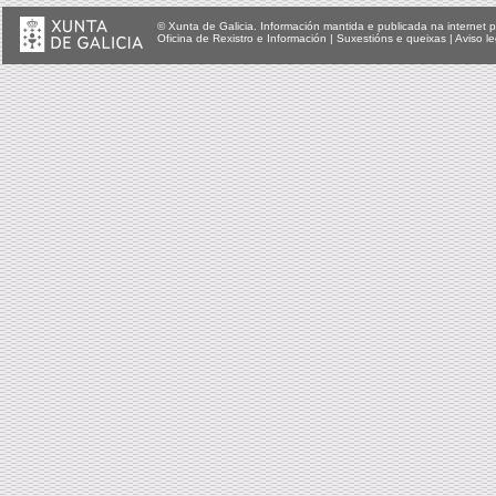
© Xunta de Galicia. Información mantida e publicada na internet p
Oficina de Rexistro e Información
|
Suxestións e queixas
|
Aviso le