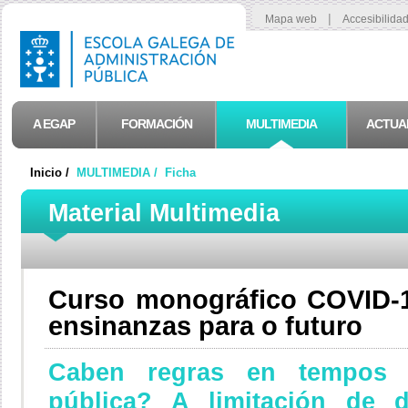
|
Mapa web
Accesibilida
A EGAP
FORMACIÓN
MULTIMEDIA
ACTUA
Inicio /
MULTIMEDIA /
Ficha
Material Multimedia
Curso monográfico COVID-19
ensinanzas para o futuro
Caben regras en tempos 
pública? A limitación de d