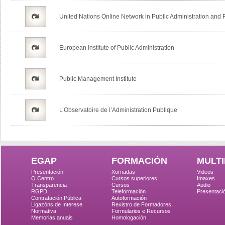
United Nations Online Network in Public Administration an
European Institute of Public Administration
Public Management Institute
L’Observatoire de l’Administration Publique
EGAP
FORMACIÓN
MULTI
Presentación
Xornadas
Videos
O Centro
Cursos superiores
Imaxes
Transparencia
Cursos
Audio
RGPD
Teleformación
Presentaci
Contratación Pública
Autoformación
Ligazóns de Interese
Rexistro de Formadores
Normativa
Formularios e Recursos
Memorias anuais
Homologación