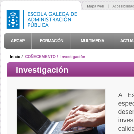
|
Mapa web
Accesibilida
A EGAP
FORMACIÓN
MULTIMEDIA
ACTUA
Inicio /
COÑECEMENTO /
Investigación
Investigación
A Es
esp
dese
inve
cal