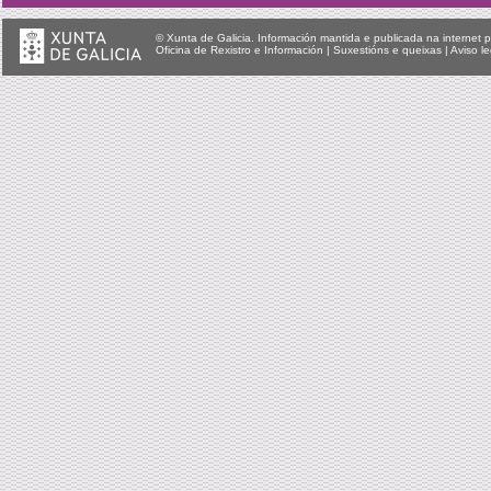
© Xunta de Galicia. Información mantida e publicada na internet p
Oficina de Rexistro e Información
|
Suxestións e queixas
|
Aviso le