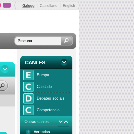
|
|
Galego
Castellano
English
CANLES
Europa
Calidade
Debates sociais
Competencia
Outras canles
Economía
Ver todas
Función publica