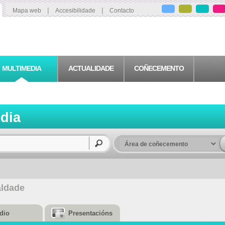
|
|
Mapa web
Accesibilidade
Contacto
MULTIMEDIA
ACTUALIDADE
COÑECEMENTO
edia
aldade
dio
Presentacións