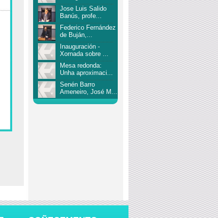
Jose Luis Salido
Banús, profe...
Federico Fernández
de Buján,...
Inauguración -
Xornada sobre ...
Mesa redonda:
Unha aproximaci...
Senén Barro
Ameneiro, José M...