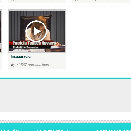
Inauguración
43567 reproducións