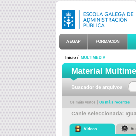
A EGAP
FORMACIÓN
/
Inicio
MULTIMEDIA
Material Multim
Buscador de arquivos
|
Os máis vistos
Os máis recentes
Canle seleccionada: Igu
Videos
Au