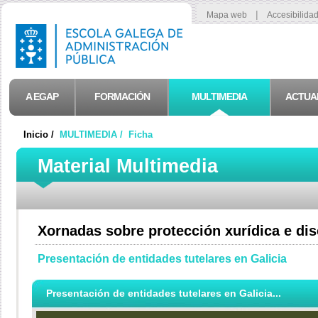
|
Mapa web
Accesibilida
A EGAP
FORMACIÓN
MULTIMEDIA
ACTUA
Inicio /
MULTIMEDIA /
Ficha
Material Multimedia
Xornadas sobre protección xurídica e di
Presentación de entidades tutelares en Galicia
Presentación de entidades tutelares en Galicia...