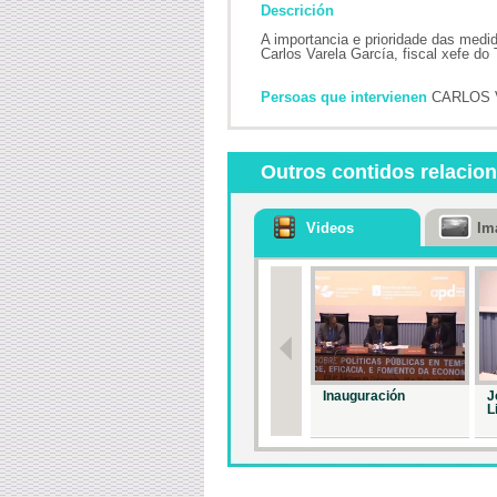
Descrición
A importancia e prioridade das medid
Carlos Varela García, fiscal xefe do 
Persoas que intervienen
CARLOS 
Outros contidos relacio
Videos
Im
Inauguración
J
L