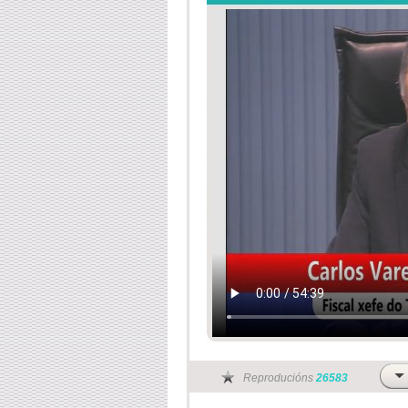
Reproducións
26583