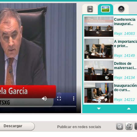
Conferencia
inaugural...
Repr. 14083
A importanci
e prior...
Repr. 14149
Delitos de
malversaci...
Repr. 14134
Inauguración
do curs...
Repr. 14212
Delitos sobre
orden...
Repr. 14179
Descargar
Publicar en redes sociais
Os
compoñente