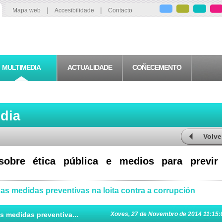
|
|
Mapa web
Accesibilidade
Contacto
MULTIMEDIA
ACTUALIDADE
COÑECEMENTO
edia
Volve
sobre ética pública e medios para previr
das medidas preventivas na loita contra a corrupción
s medidas preventiva...
Xoves, 27 de Novembro de 2014 11:15: