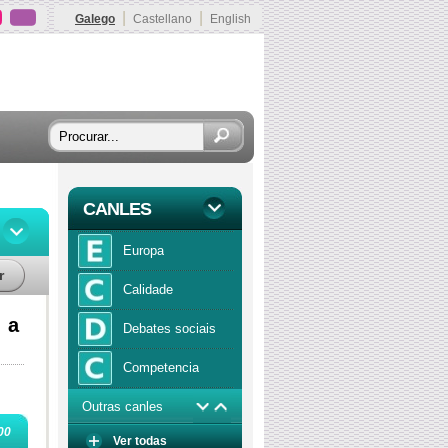
|
|
Galego
Castellano
English
CANLES
Europa
r
Calidade
 a
Debates sociais
Competencia
Outras canles
Economía
00
Ver todas
Función publica