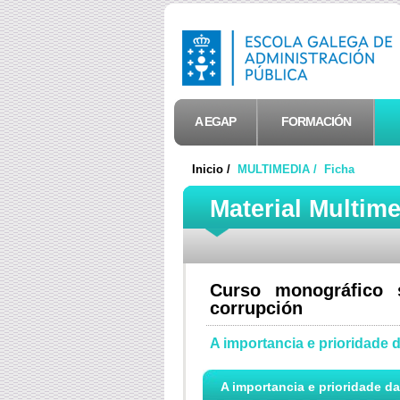
A EGAP
FORMACIÓN
Inicio /
MULTIMEDIA /
Ficha
Material Multim
Curso monográfico 
corrupción
A importancia e prioridade 
A importancia e prioridade da