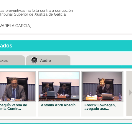
étic...
Repr. 11608
as preventivas na loita contra a corrupción
Tribunal Superior de Xustiza de Galicia
...
VARELA GARCIA,
Repr. 14284
Delitos de
prevaricac...
nados
Repr. 14233
Reflexións
axes
Audio
sobre a e...
Repr. 14461
Delitos de
suborno e ...
Repr. 14460
Conferencia 
Javier...
oaquín Varela de
Antonio Abril Abadín
Fredrik Löwhagen,
Jo
imia Comin...
avogado aso...
Ba
Repr. 14498