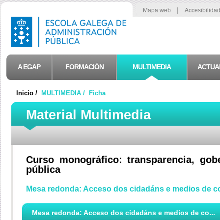
|
Mapa web
Accesibilida
A EGAP
FORMACIÓN
MULTIMEDIA
ACTUA
Inicio /
MULTIMEDIA /
Ficha
Material Multimedia
Curso monográfico: transparencia, gob
pública
Mesa redonda: Acceso dos cidadáns e medios de co
Mesa redonda: Acceso dos cidadáns e medios de co...