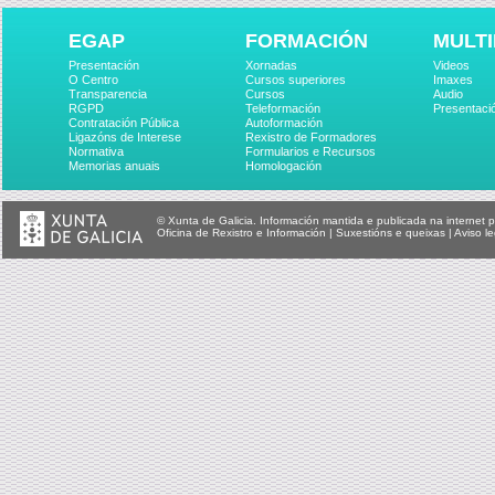
EGAP
FORMACIÓN
MULTI
Presentación
Xornadas
Videos
O Centro
Cursos superiores
Imaxes
Transparencia
Cursos
Audio
RGPD
Teleformación
Presentaci
Contratación Pública
Autoformación
Ligazóns de Interese
Rexistro de Formadores
Normativa
Formularios e Recursos
Memorias anuais
Homologación
© Xunta de Galicia. Información mantida e publicada na internet p
Oficina de Rexistro e Información
|
Suxestións e queixas
|
Aviso le