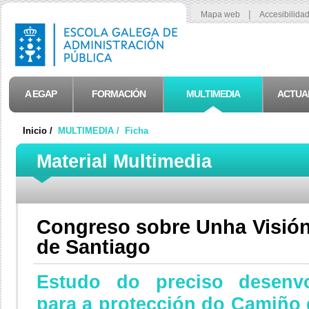
|
Mapa web
Accesibilida
A EGAP
FORMACIÓN
MULTIMEDIA
ACTUA
Inicio /
MULTIMEDIA /
Ficha
Material Multimedia
Congreso sobre Unha Visión
de Santiago
Estudo do preciso desenv
para a protección do Camiño