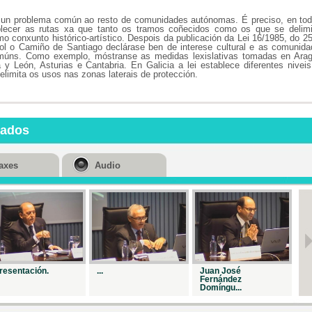
Repr. 27573
un problema común ao resto de comunidades autónomas. É preciso, en tod
Mesa redond
stablecer as rutas xa que tanto os tramos coñecidos como os que se delim
o conxunto histórico-artístico. Despois da publicación da Lei 16/1985, do 2
ñol o Camiño de Santiago declárase ben de interese cultural e as comunid
Repr. 22922
omúns. Como exemplo, móstranse as medidas lexislativas tomadas en Arag
a y León, Asturias e Cantabria. En Galicia a lei establece diferentes nivei
Clausura
limita os usos nas zonas laterais de protección.
Repr. 22801
Clausura
nados
Repr. 24355
axes
Audio
Clausura
Repr. 27293
resentación.
...
Juan José
Me
Fernández
Domíngu...