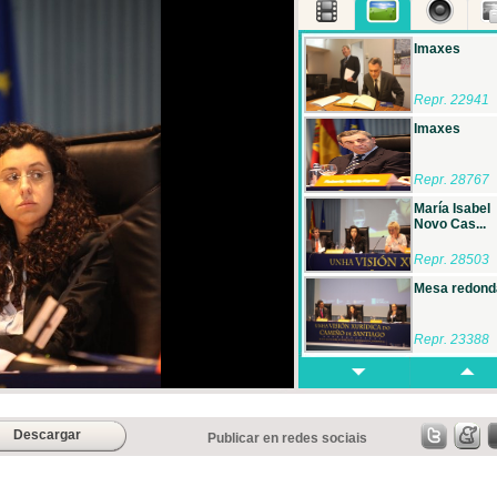
Imaxes
Repr. 22941
Imaxes
Repr. 28767
María Isabel
Novo Cas...
Repr. 28503
Mesa redond
Repr. 23388
Mesa redond
Repr. 25691
Descargar
Publicar en redes sociais
Belén Berme
López,...