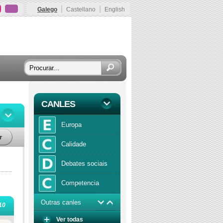
|
|
Galego
Castellano
English
CANLES
Europa
r
Calidade
Debates sociais
Competencia
Outras canles
Economía
10
Ver todas
Función publica