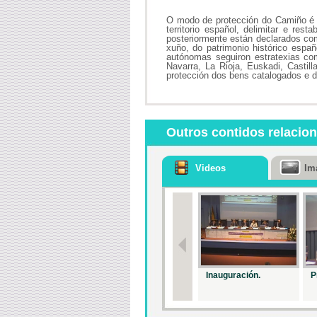
O modo de protección do Camiño é 
territorio español, delimitar e re
posteriormente están declarados com
xuño, do patrimonio histórico espa
autónomas seguiron estratexias c
Navarra, La Rioja, Euskadi, Castill
protección dos bens catalogados e de
Outros contidos relacio
Videos
Im
Inauguración.
P