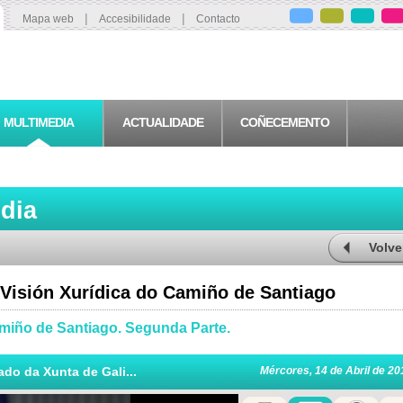
|
|
Mapa web
Accesibilidade
Contacto
MULTIMEDIA
ACTUALIDADE
COÑECEMENTO
edia
Volve
Visión Xurídica do Camiño de Santiago
amiño de Santiago. Segunda Parte.
ado da Xunta de Gali...
Mércores, 14 de Abril de 20