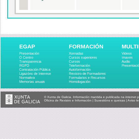
EGAP
FORMACIÓN
MULTI
Presentación
Xornadas
Videos
O Centro
Cursos superiores
Imaxes
Transparencia
Cursos
Audio
RGPD
Teleformación
Presentaci
Contratación Pública
Autoformación
Ligazóns de Interese
Rexistro de Formadores
Normativa
Formularios e Recursos
Memorias anuais
Homologación
© Xunta de Galicia. Información mantida e publicada na internet p
Oficina de Rexistro e Información
|
Suxestións e queixas
|
Aviso le