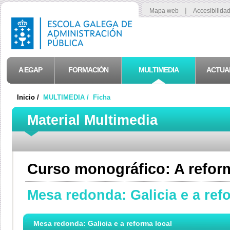
|
Mapa web
Accesibilida
A EGAP
FORMACIÓN
MULTIMEDIA
ACTUA
Inicio /
MULTIMEDIA /
Ficha
Material Multimedia
Curso monográfico: A reform
Mesa redonda: Galicia e a ref
Mesa redonda: Galicia e a reforma local