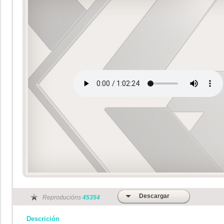
Descargar
Reproducións
45354
Descrición