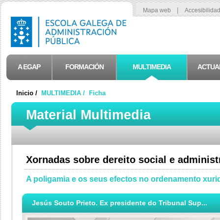
|
Mapa web
Accesibilida
A EGAP
FORMACIÓN
MULTIMEDIA
ACTUA
Inicio /
MULTIMEDIA /
Ficha
Material Multimedia
Xornadas sobre dereito social e administ
A poligamia e os seus efectos no ordenamento xuri
Jesús Souto Prieto. Ex presidente do Tribunal Sup...