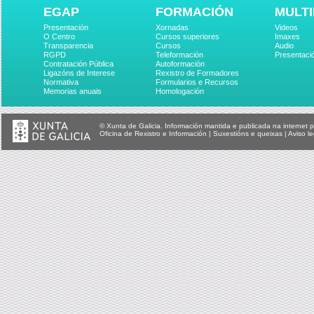
EGAP
FORMACIÓN
MULTI
Presentación
Xornadas
Videos
O Centro
Cursos superiores
Imaxes
Transparencia
Cursos
Audio
RGPD
Teleformación
Presentaci
Contratación Pública
Autoformación
Ligazóns de Interese
Rexistro de Formadores
Normativa
Formularios e Recursos
Memorias anuais
Homologación
© Xunta de Galicia. Información mantida e publicada na internet p
Oficina de Rexistro e Información
|
Suxestións e queixas
|
Aviso le