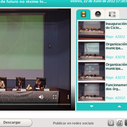
e futuro no réxime lo...
Venres, 22 de Xuño de 2012 17:30:
Inauguración
do Ciclo...
Repr. 42802
Organización
municipa...
Repr. 43076
Organización
municipa...
Repr. 43073
Funcionamen
dos órg...
Repr. 42910
...
Repr. 42918
Descargar
Publicar en redes sociais