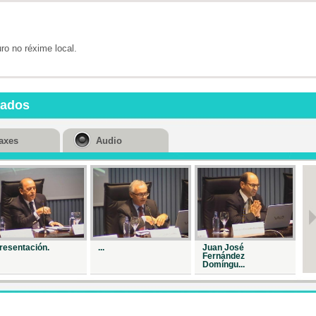
o no réxime local.
nados
axes
Audio
resentación.
...
Juan José
Me
Fernández
Domíngu...