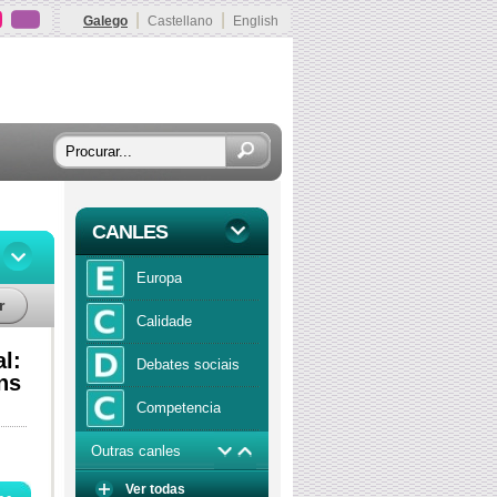
|
|
Galego
Castellano
English
CANLES
Europa
r
Calidade
l:
Debates sociais
ns
Competencia
Outras canles
Economía
Ver todas
Función publica