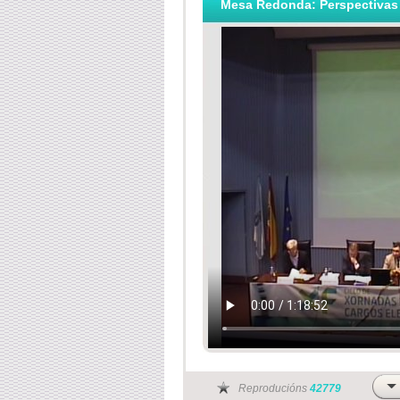
Mesa Redonda: Perspectivas d
Reproducións
42779