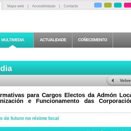
|
|
Mapa web
Accesibilidade
Contacto
MULTIMEDIA
ACTUALIDADE
COÑECEMENTO
edia
Volve
rmativas para Cargos Electos da Admón Loca
nización e Funcionamento das Corporació
 de futuro no réxime local