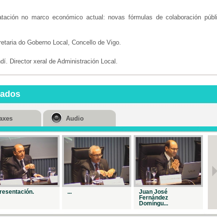
atación no marco económico actual: novas fórmulas de colaboración públi
aria do Goberno Local, Concello de Vigo.
í. Director xeral de Administración Local.
nados
axes
Audio
resentación.
...
Juan José
Me
Fernández
Domíngu...