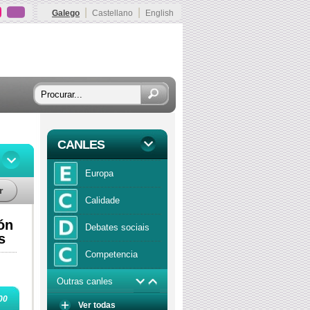
|
|
Galego
Castellano
English
CANLES
Europa
r
Calidade
ón
Debates sociais
s
Competencia
Outras canles
Economía
00
Ver todas
Función publica