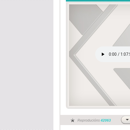
Reproducións
42063