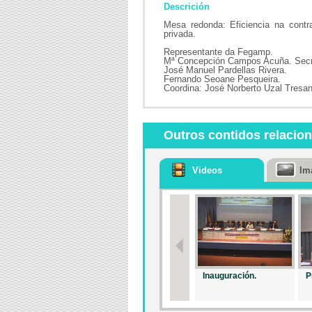
Descrición
Mesa redonda: Eficiencia na contr
privada.
Representante da Fegamp.
Mª Concepción Campos Acuña. Secret
José Manuel Pardellas Rivera.
Fernando Seoane Pesqueira.
Coordina: José Norberto Uzal Tresand
Outros contidos relacio
Videos
Im
Inauguración.
P