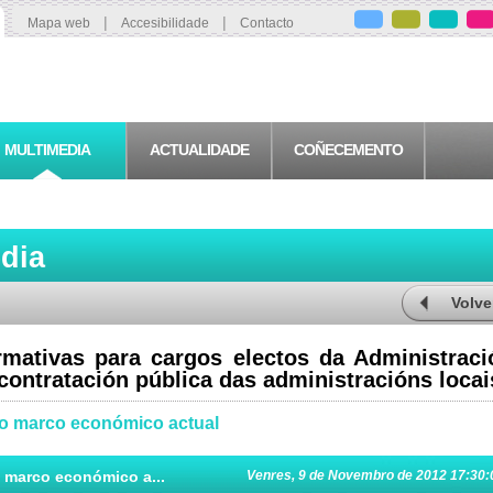
|
|
Mapa web
Accesibilidade
Contacto
MULTIMEDIA
ACTUALIDADE
COÑECEMENTO
edia
Volve
rmativas para cargos electos da Administraci
contratación pública das administracións locai
 no marco económico actual
o marco económico a...
Venres, 9 de Novembro de 2012 17:30: