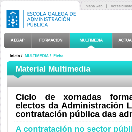
|
Mapa web
Accesibilida
A EGAP
FORMACIÓN
MULTIMEDIA
ACTUA
Inicio /
MULTIMEDIA /
Ficha
Material Multimedia
Ciclo de xornadas forma
electos da Administración 
contratación pública das ad
A contratación no sector públ