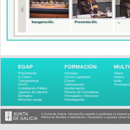
Inauguración.
Presentación.
...
EGAP
FORMACIÓN
MULTI
Presentación
Xornadas
Videos
O Centro
Cursos superiores
Imaxes
Transparencia
Cursos
Audio
RGPD
Teleformación
Presentaci
Contratación Pública
Autoformación
Ligazóns de Interese
Rexistro de Formadores
Normativa
Formularios e Recursos
Memorias anuais
Homologación
© Xunta de Galicia. Información mantida e publicada na internet p
Oficina de Rexistro e Información
|
Suxestións e queixas
|
Aviso le