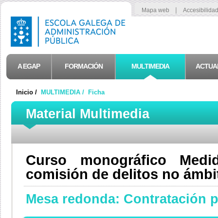
|
Mapa web
Accesibilida
A EGAP
FORMACIÓN
MULTIMEDIA
ACTUA
Inicio /
MULTIMEDIA /
Ficha
Material Multimedia
Curso monográfico Medi
comisión de delitos no ámbi
Mesa redonda: Contratación p