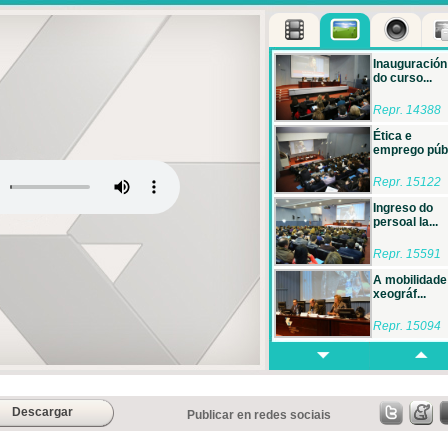
Inauguración
do curso...
Repr. 14388
Ética e
emprego públ
Repr. 15122
Ingreso do
persoal la...
Repr. 15591
A mobilidade
xeográf...
Repr. 15094
A extinción
colectiv...
Repr. 15605
Descargar
Publicar en redes sociais
Reformas
recentes pol..