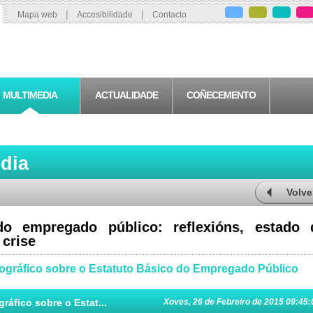
|
|
Mapa web
Accesibilidade
Contacto
MULTIMEDIA
ACTUALIDADE
COÑECEMENTO
edia
Volve
o empregado público: reflexións, estado 
 crise
ográfico sobre o Estatuto Básico do Empregado Público
áfico sobre o Estat...
Xoves, 26 de Febreiro de 2015 09:45: