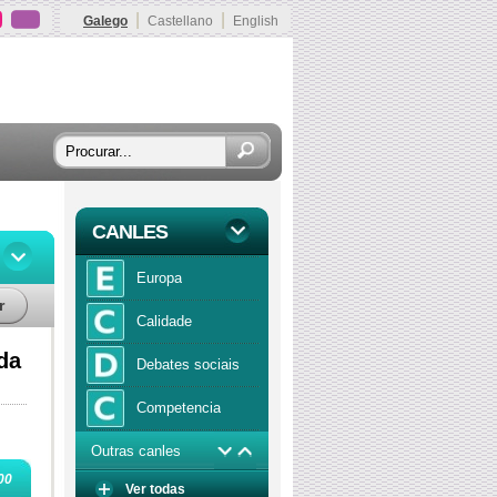
|
|
Galego
Castellano
English
CANLES
Europa
r
Calidade
da
Debates sociais
Competencia
Outras canles
Economía
00
Ver todas
Función publica