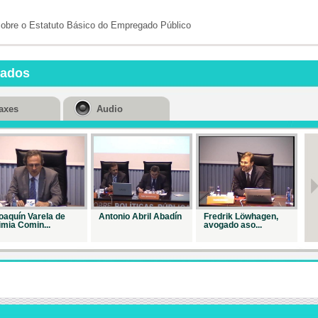
Repr. 14975
sobre o Estatuto Básico do Empregado Público
A reforma do
emprego ...
Repr. 15054
nados
Os
traballadore
inde...
axes
Audio
Repr. 19505
O
despediment
obxect...
Repr. 19503
Clausura do
curso mon...
oaquín Varela de
Antonio Abril Abadín
Fredrik Löwhagen,
Jo
Repr. 19276
imia Comin...
avogado aso...
Ba