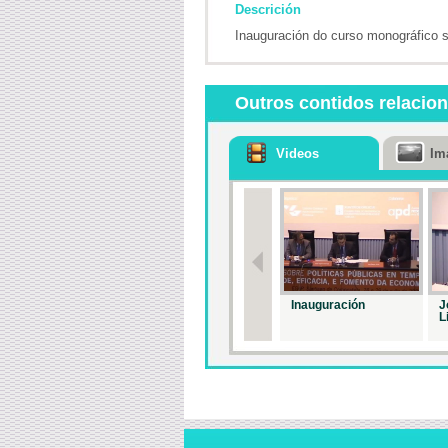
Descrición
Inauguración do curso monográfico 
Outros contidos relacio
Videos
Im
Inauguración
J
L