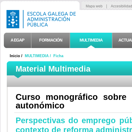
|
Mapa web
Accesibilida
A EGAP
FORMACIÓN
MULTIMEDIA
ACTUA
Inicio /
MULTIMEDIA /
Ficha
Material Multimedia
Curso monográfico sobre 
autonómico
Perspectivas do emprego pú
contexto de reforma administr