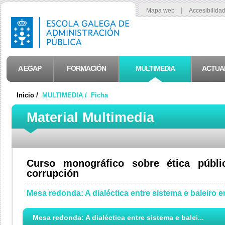
|
Mapa web
Accesibilida
A EGAP
FORMACIÓN
MULTIMEDIA
ACTUA
Inicio /
MULTIMEDIA /
Ficha
Material Multimedia
Curso monográfico sobre ética públ
corrupción
Mesa redonda: A dialéctica entre sistema e baleiro 
Mesa redonda: A dialéctica entre sistema e balei...