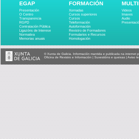
EGAP
FORMACIÓN
MULTI
Presentación
Xornadas
Videos
O Centro
Cursos superiores
Imaxes
Transparencia
Cursos
Audio
RGPD
Teleformación
Presentaci
Contratación Pública
Autoformación
Ligazóns de Interese
Rexistro de Formadores
Normativa
Formularios e Recursos
Memorias anuais
Homologación
© Xunta de Galicia. Información mantida e publicada na internet p
Oficina de Rexistro e Información
|
Suxestións e queixas
|
Aviso le