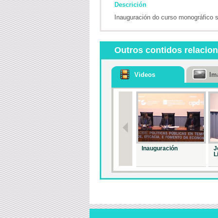
Descrición
Inauguración do curso monográfico 
Outros contidos relacio
Videos
Im
Inauguración
J
L