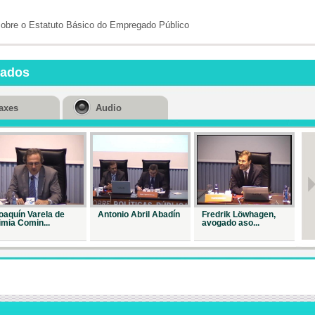
Repr. 14975
sobre o Estatuto Básico do Empregado Público
A reforma do
emprego ...
Repr. 15054
nados
Os
traballadore
inde...
axes
Audio
Repr. 19505
O
despediment
obxect...
Repr. 19503
Clausura do
curso mon...
oaquín Varela de
Antonio Abril Abadín
Fredrik Löwhagen,
Jo
Repr. 19276
imia Comin...
avogado aso...
Ba