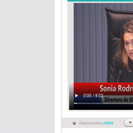
Reproducións
29584