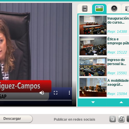
Inauguración
do curso...
Repr. 14388
Ética e
emprego públ
Repr. 15122
Ingreso do
persoal la...
Repr. 15591
A mobilidade
xeográf...
Repr. 15094
A extinción
colectiv...
Repr. 15605
Descargar
Publicar en redes sociais
Reformas
recentes pol..