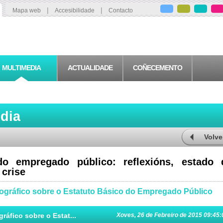
|
|
Mapa web
Accesibilidade
Contacto
MULTIMEDIA
ACTUALIDADE
COÑECEMENTO
edia
Volve
o empregado público: reflexións, estado 
 crise
ográfico sobre o Estatuto Básico do Empregado Público
áfico sobre o Estat...
Xoves, 26 de Febreiro de 2015 09:45: