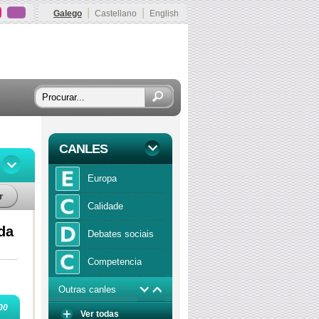
|
|
Galego
Castellano
English
CANLES
Europa
r
Calidade
da
Debates sociais
Competencia
Outras canles
Economía
00
Ver todas
Función publica