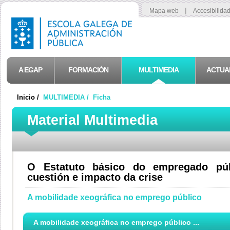
|
Mapa web
Accesibilida
A EGAP
FORMACIÓN
MULTIMEDIA
ACTUA
Inicio /
MULTIMEDIA /
Ficha
Material Multimedia
O Estatuto básico do empregado públ
cuestión e impacto da crise
A mobilidade xeográfica no emprego público
A mobilidade xeográfica no emprego público ...