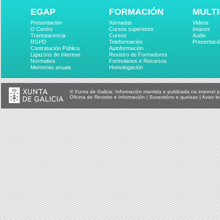
EGAP
FORMACIÓN
MULTI
Presentación
Xornadas
Videos
O Centro
Cursos superiores
Imaxes
Transparencia
Cursos
Audio
RGPD
Teleformación
Presentaci
Contratación Pública
Autoformación
Ligazóns de Interese
Rexistro de Formadores
Normativa
Formularios e Recursos
Memorias anuais
Homologación
© Xunta de Galicia. Información mantida e publicada na internet p
Oficina de Rexistro e Información
|
Suxestións e queixas
|
Aviso le