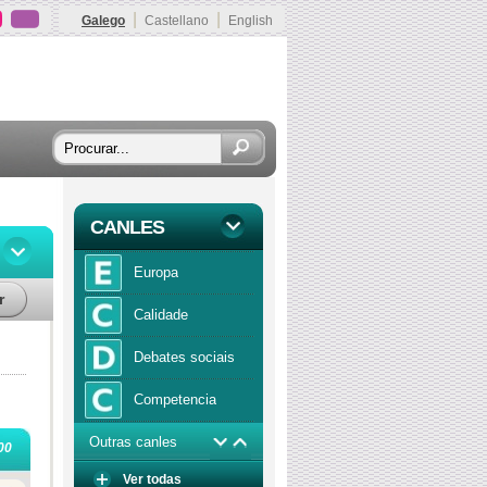
|
|
Galego
Castellano
English
CANLES
Europa
r
Calidade
Debates sociais
Competencia
Outras canles
Economía
00
Ver todas
Función publica