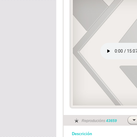
Reproducións
43659
Descrición