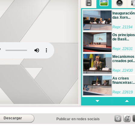
Inauguración
das Xorn...
Repr. 21194
Os principios
de Basil...
Repr. 22631
Mecanismos
creados pol..
Repr. 22430
As crises
financeiras:..
Repr. 22619
Clausura da
Xornadas ...
Repr. 22714
Descargar
Publicar en redes sociais