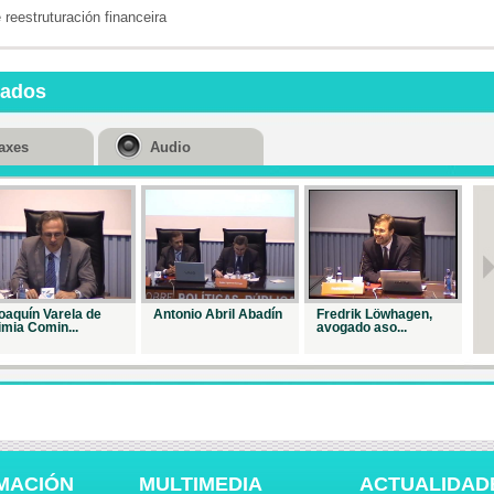
reestruturación financeira
nados
axes
Audio
oaquín Varela de
Antonio Abril Abadín
Fredrik Löwhagen,
Jo
imia Comin...
avogado aso...
Ba
MACIÓN
MULTIMEDIA
ACTUALIDAD