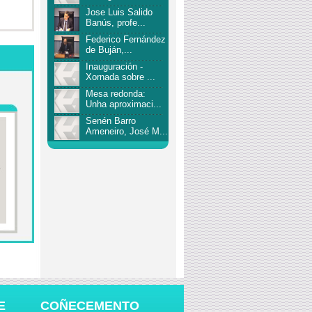
Jose Luis Salido
Banús, profe...
Federico Fernández
de Buján,...
Inauguración -
Xornada sobre ...
Mesa redonda:
Unha aproximaci...
Senén Barro
Ameneiro, José M...
se Luis Salido
Manuel González
Alejo Prieto Maseda,
Fr
nús, profe...
Díaz...
director ...
Ma
E
COÑECEMENTO