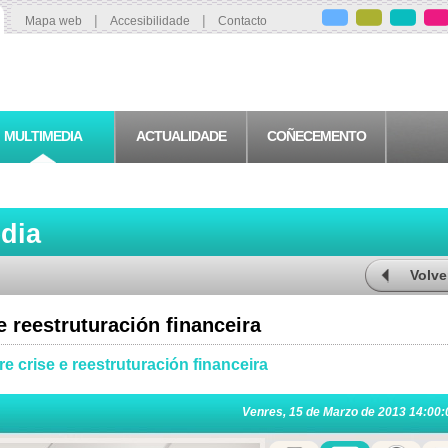
|
|
Mapa web
Accesibilidade
Contacto
MULTIMEDIA
ACTUALIDADE
COÑECEMENTO
edia
Volve
 reestruturación financeira
 crise e reestruturación financeira
Venres, 15 de Marzo de 2013 14:00: