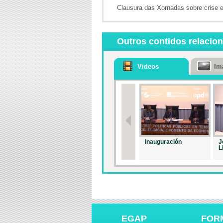
Clausura das Xornadas sobre crise e 
Outros contidos relacio
Videos
Im
Inauguración
J
L
EGAP
FOR