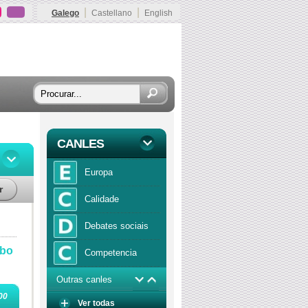
|
|
Galego
Castellano
English
CANLES
Europa
r
Calidade
Debates sociais
 bo
Competencia
Outras canles
Economía
00
Ver todas
Función publica