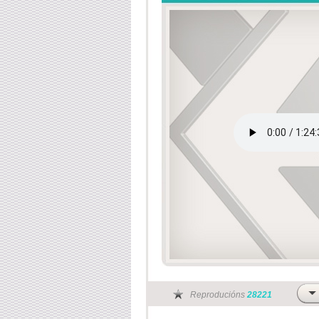
Reproducións
28221