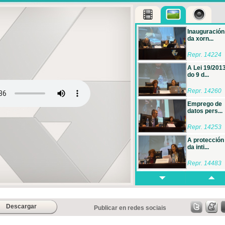
Inauguración
da xorn...
Repr. 14224
A Lei 19/2013
do 9 d...
Repr. 14260
Emprego de
datos pers...
Repr. 14253
A protección
da inti...
Repr. 14483
Os xuízos
paralelos ...
Repr. 14457
Descargar
Publicar en redes sociais
Mesa redond
A forma...