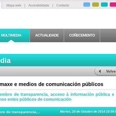
|
|
Mapa web
Accesibilidade
Contacto
MULTIMEDIA
ACTUALIDADE
COÑECEMENTO
edia
Volve
 imaxe e medios de comunicación públicos
cembro de transparencia, acceso á información pública e
 nos entes públicos de comunicación
ro de transparencia,...
Martes, 28 de Outubro de 2014 10:00: