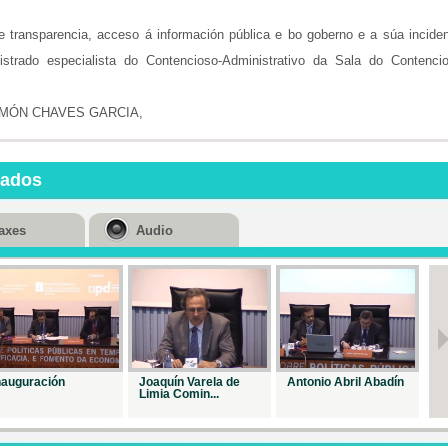
Repr. 14256
 transparencia, acceso á información pública e bo goberno e a súa incide
rado especialista do Contencioso-Administrativo da Sala do Contencio
MÓN CHAVES GARCIA,
nados
axes
Audio
nauguración
Joaquín Varela de
Antonio Abril Abadín
Fr
Limia Comin...
av