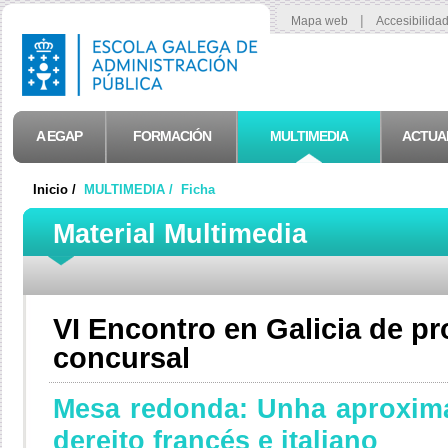
|
Mapa web
Accesibilida
A EGAP
FORMACIÓN
MULTIMEDIA
ACTUA
Inicio /
MULTIMEDIA /
Ficha
Material Multimedia
VI Encontro en Galicia de pr
concursal
Mesa redonda: Unha aproxim
dereito francés e italiano