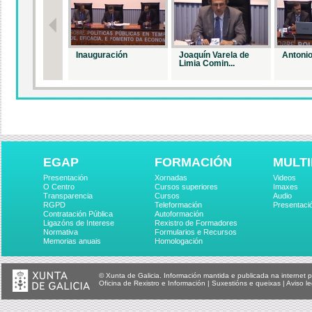
Inauguración
Joaquín Varela de
Antonio
Limia Comin...
EGAP
FORMACIÓN
MULTI
Presentación
Xornadas
Videos
O Centro
Cursos superiores
Imaxes
Transparencia
Cursos
Audio
RGPD
Teleformación
Presentaci
Contratación Pública
Autoformación
Ligazóns de Interese
Rexistro de Formadores
Normativa
Formularios e Recursos
Memorias anuais
Homologación
© Xunta de Galicia. Información mantida e publicada na internet p
Oficina de Rexistro e Información
|
Suxestións e queixas
|
Aviso le