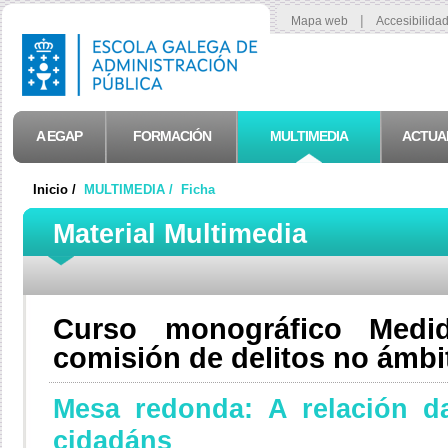
|
Mapa web
Accesibilida
A EGAP
FORMACIÓN
MULTIMEDIA
ACTUA
Inicio /
MULTIMEDIA /
Ficha
Material Multimedia
Curso monográfico Medi
comisión de delitos no ámbi
Mesa redonda: A relación d
cidadáns