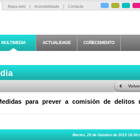
|
|
Mapa web
Accesibilidade
Contacto
MULTIMEDIA
ACTUALIDADE
COÑECEMENTO
edia
Volve
edidas para prever a comisión de delitos 
Martes, 20 de Outubro de 2015 16:30: