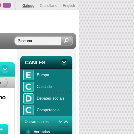
|
|
Galego
Castellano
English
CANLES
Europa
r
Calidade
no
Debates sociais
Competencia
Outras canles
Economía
00
Ver todas
Función publica