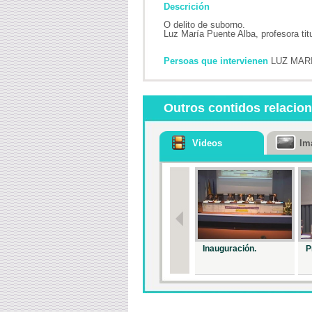
Descrición
O delito de suborno.
Luz María Puente Alba, profesora ti
Persoas que intervienen
LUZ MARI
Outros contidos relacio
Videos
Im
Inauguración.
P