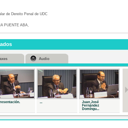
Repr. 27316
tular de Dereito Penal de UDC
Mesa redond
Tratame...
A PUENTE ABA,
Repr. 28168
nados
axes
Audio
resentación.
...
Juan José
Me
Fernández
Domíngu...