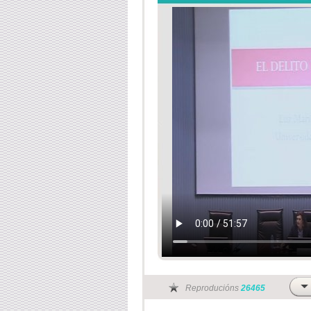
Reproducións
26465