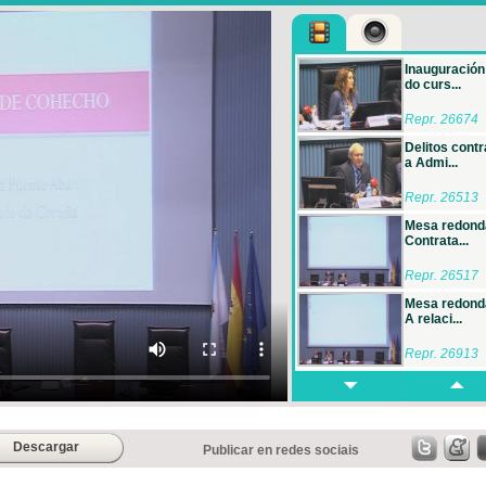
Inauguración
do curs...
Repr. 26674
Delitos contr
a Admi...
Repr. 26513
Mesa redond
Contrata...
Repr. 26517
Mesa redond
A relaci...
Repr. 26913
Mesa redond
A invest...
Repr. 27270
Descargar
Publicar en redes sociais
Mesa redond
A coope...