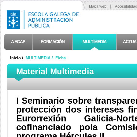
|
Mapa web
Accesibilida
A EGAP
FORMACIÓN
MULTIMEDIA
ACTUA
Inicio /
MULTIMEDIA /
Ficha
Material Multimedia
I Seminario sobre transpare
protección dos intereses fi
Eurorrexión Galicia-No
cofinanciado pola Comis
programa Hércules II