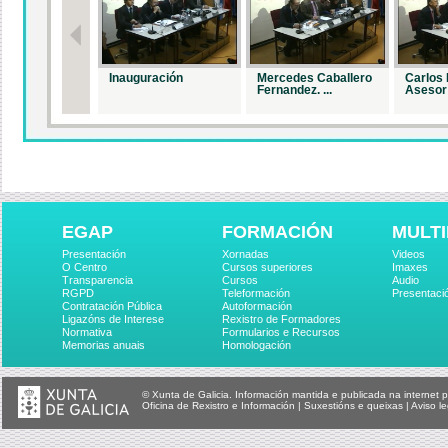
Inauguración
Mercedes Caballero
Carlos 
Fernandez. ...
Asesor 
EGAP
FORMACIÓN
MULTI
Presentación
Xornadas
Videos
O Centro
Cursos superiores
Imaxes
Transparencia
Cursos
Audio
RGPD
Teleformación
Presentaci
Contratación Pública
Autoformación
Ligazóns de Interese
Rexistro de Formadores
Normativa
Formularios e Recursos
Memorias anuais
Homologación
© Xunta de Galicia. Información mantida e publicada na internet p
Oficina de Rexistro e Información
|
Suxestións e queixas
|
Aviso le